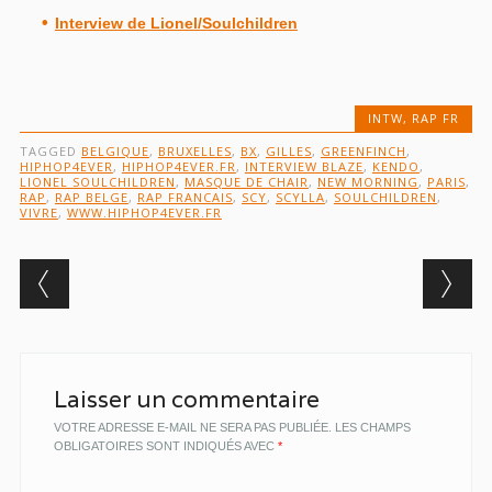
Interview de Lionel/Soulchildren
INTW
,
RAP FR
TAGGED
BELGIQUE
,
BRUXELLES
,
BX
,
GILLES
,
GREENFINCH
,
HIPHOP4EVER
,
HIPHOP4EVER.FR
,
INTERVIEW BLAZE
,
KENDO
,
LIONEL SOULCHILDREN
,
MASQUE DE CHAIR
,
NEW MORNING
,
PARIS
,
RAP
,
RAP BELGE
,
RAP FRANCAIS
,
SCY
,
SCYLLA
,
SOULCHILDREN
,
VIVRE
,
WWW.HIPHOP4EVER.FR
Post navigation
Laisser un commentaire
VOTRE ADRESSE E-MAIL NE SERA PAS PUBLIÉE.
LES CHAMPS
OBLIGATOIRES SONT INDIQUÉS AVEC
*