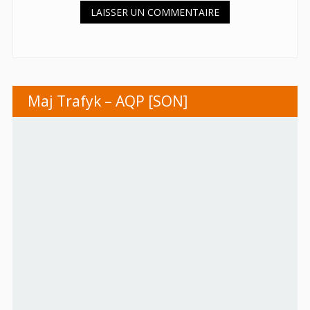
Maj Trafyk – AQP [SON]