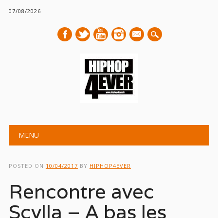
07/08/2026
mail
Main menu
Skip
MENU
to
content
POSTED ON
10/04/2017
BY
HIPHOP4EVER
Rencontre avec
Scylla – A bas les