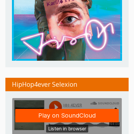
HipHop4ever Selexion