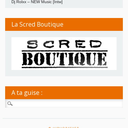
Dj Rolxx – NEW Music [Intw]
La Scred Boutique
A ta guise :
Rechercher :