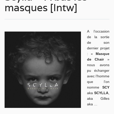
masques [Intw]
A l’occasion
de la sortie
de son
dernier projet
: «
Masque
de Chair
»
nous avons
pu échanger
avec l’homme
que l’on
nomme
SCY
aka
SCYLLA
,
aka Gilles
aka …