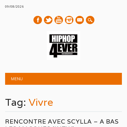
09/08/2026
mail
Main menu
Skip
MENU
to
content
Tag:
Vivre
RENCONTRE AVEC SCYLLA – A BAS