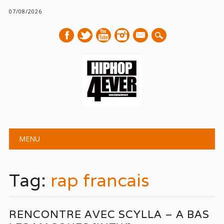
07/08/2026
mail
Main menu
Skip
MENU
to
content
Tag:
rap francais
RENCONTRE AVEC SCYLLA – A BAS