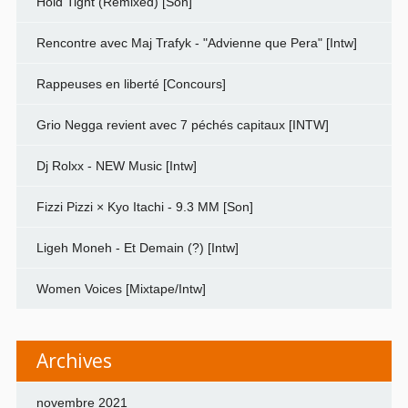
Hold Tight (Remixed) [Son]
Rencontre avec Maj Trafyk - "Advienne que Pera" [Intw]
Rappeuses en liberté [Concours]
Grio Negga revient avec 7 péchés capitaux [INTW]
Dj Rolxx - NEW Music [Intw]
Fizzi Pizzi × Kyo Itachi - 9.3 MM [Son]
Ligeh Moneh - Et Demain (?) [Intw]
Women Voices [Mixtape/Intw]
Archives
novembre 2021