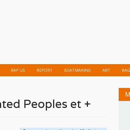
RAP US
REPORT
BEATMAKING
ART
RAG
M
ated Peoples et +