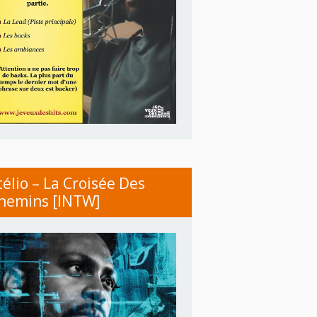
télio – La Croisée Des
hemins [INTW]