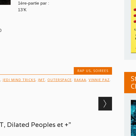
1ère-partie par :
13’K
0
RAP US
,
SOIREES
S
A
,
JEDI MIND TRICKS
,
JMT
,
OUTERSPACE
,
RAKAA
,
VINNIE PAZ
,
C
 Dilated Peoples et +”