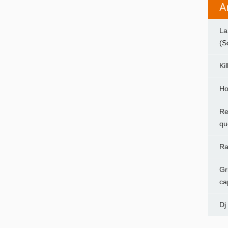
A
La
(S
Ki
Ho
Re
qu
Ra
Gr
ca
Dj