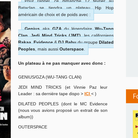
Pour rappel, ce dimanche 12 février au
Bataclan se tiendra un plateau Hip Hop
américain de choix et de poids avec :
Genius
aka
GZA
du légendaire
Wu-Tang
Clan
,
Jedi Mind Tricks (JMT)
, les californiens
Rakaa
,
Evidence
&
DJ Babu
du groupe
Dilated
Peoples
, mais aussi
Outerspace
.
Un plateau à ne pas manquer avec donc :
GENIUS/GZA (WU-TANG CLAN)
JEDI MIND TRICKS (et Vinnie Paz leur
Leader : sa dernière tape dispo >
ICI
< )
F
DILATED PEOPLES (dont le MC Evidence
(nous vous avions proposé un extrait de son
album))
OUTERSPACE