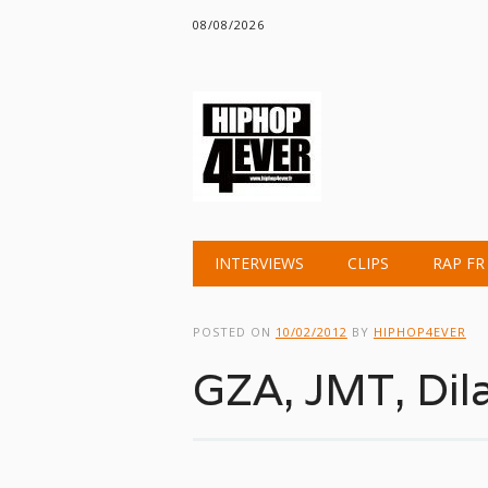
08/08/2026
Main menu
Skip
INTERVIEWS
CLIPS
RAP FR
to
content
POSTED ON
10/02/2012
BY
HIPHOP4EVER
GZA, JMT, Dil