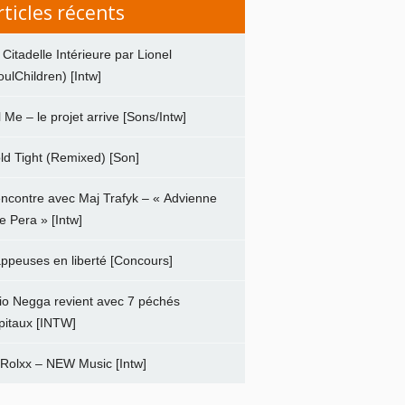
rticles récents
 Citadelle Intérieure par Lionel
oulChildren) [Intw]
ll Me – le projet arrive [Sons/Intw]
ld Tight (Remixed) [Son]
ncontre avec Maj Trafyk – « Advienne
e Pera » [Intw]
ppeuses en liberté [Concours]
io Negga revient avec 7 péchés
pitaux [INTW]
 Rolxx – NEW Music [Intw]