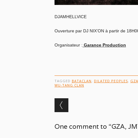
DJAMHELLVICE
Ouverture par DJ NIX’ON à partir de 18H0
Organisateur :
Garance Production
TAGGED
BATACLAN
,
DILATED PEOPLES
,
GZ
WU-TANG CLAN
Post navigation
One comment to “GZA, JMT,