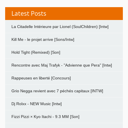
Latest Posts
La Citadelle Intérieure par Lionel (SoulChildren) [Intw]
Kill Me - le projet arrive [Sons/Intw]
Hold Tight (Remixed) [Son]
Rencontre avec Maj Trafyk - "Advienne que Pera" [Intw]
Rappeuses en liberté [Concours]
Grio Negga revient avec 7 péchés capitaux [INTW]
Dj Rolxx - NEW Music [Intw]
Fizzi Pizzi × Kyo Itachi - 9.3 MM [Son]