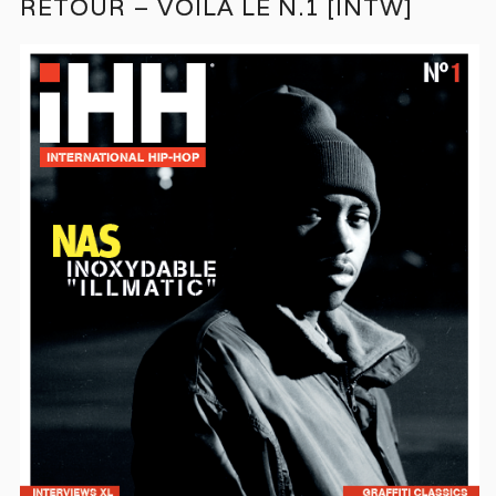
RETOUR – VOILA LE N.1 [INTW]