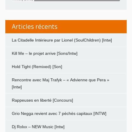
Articles récents
La Citadelle Intérieure par Lionel (SoulChildren) [Intw]
Kill Me – le projet arrive [Sons/Intw]
Hold Tight (Remixed) [Son]
Rencontre avec Maj Trafyk – « Advienne que Pera »
[Intw]
Rappeuses en liberté [Concours]
Grio Negga revient avec 7 péchés capitaux [INTW]
Dj Rolxx – NEW Music [Intw]