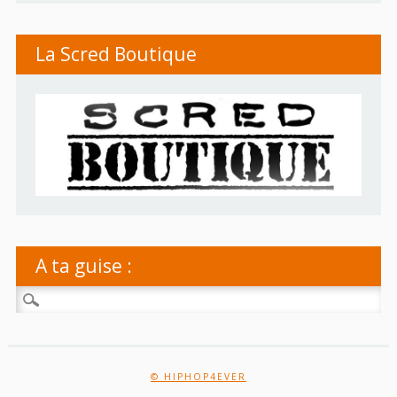
La Scred Boutique
A ta guise :
Rechercher :
© HIPHOP4EVER