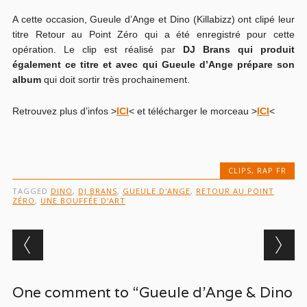
A cette occasion, Gueule d’Ange et Dino (Killabizz) ont clipé leur
titre Retour au Point Zéro qui a été enregistré pour cette
opération. Le clip est réalisé par
DJ Brans qui produit
également ce titre et avec qui Gueule d’Ange prépare son
album
qui doit sortir très prochainement.
Retrouvez plus d’infos >
ICI
< et télécharger le morceau >
ICI
<
CLIPS
,
RAP FR
TAGGED
DINO
,
DJ BRANS
,
GUEULE D'ANGE
,
RETOUR AU POINT
ZÉRO
,
UNE BOUFFÉE D'ART
Post navigation
One comment to “Gueule d’Ange & Dino