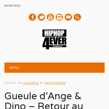
08/08/2026
mail
Main menu
Skip
MENU
to
content
POSTED ON
10/02/2012
BY
HIPHOP4EVER
Gueule d’Ange &
Dino – Retour au