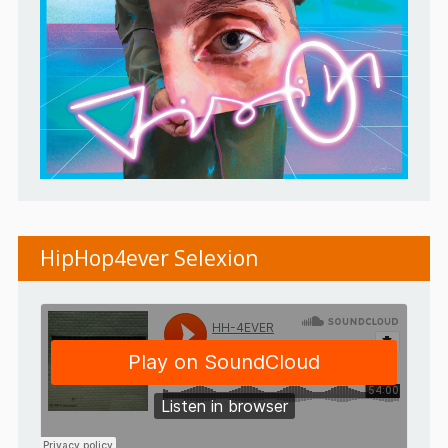
HipHop4ever Selexion