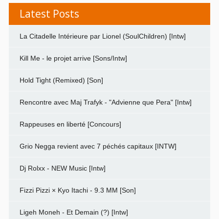
Latest Posts
La Citadelle Intérieure par Lionel (SoulChildren) [Intw]
Kill Me - le projet arrive [Sons/Intw]
Hold Tight (Remixed) [Son]
Rencontre avec Maj Trafyk - "Advienne que Pera" [Intw]
Rappeuses en liberté [Concours]
Grio Negga revient avec 7 péchés capitaux [INTW]
Dj Rolxx - NEW Music [Intw]
Fizzi Pizzi × Kyo Itachi - 9.3 MM [Son]
Ligeh Moneh - Et Demain (?) [Intw]