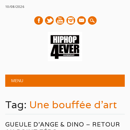
10/08/2026
mail
Main menu
Skip
MENU
to
content
Tag:
Une bouffée d’art
GUEULE D’ANGE & DINO – RETOUR