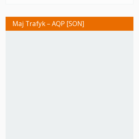
Maj Trafyk – AQP [SON]