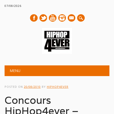
07/08/2026
mail
Main menu
Skip
MENU
to
content
POSTED ON
20/08/2010
BY
HIPHOP4EVER
Concours
HipHop4ever –