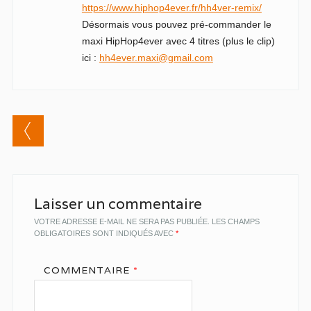
https://www.hiphop4ever.fr/hh4ver-remix/
Désormais vous pouvez pré-commander le
maxi HipHop4ever avec 4 titres (plus le clip)
ici :
hh4ever.maxi@gmail.com
Comment navigation
Laisser un commentaire
VOTRE ADRESSE E-MAIL NE SERA PAS PUBLIÉE.
LES CHAMPS
OBLIGATOIRES SONT INDIQUÉS AVEC
*
COMMENTAIRE
*