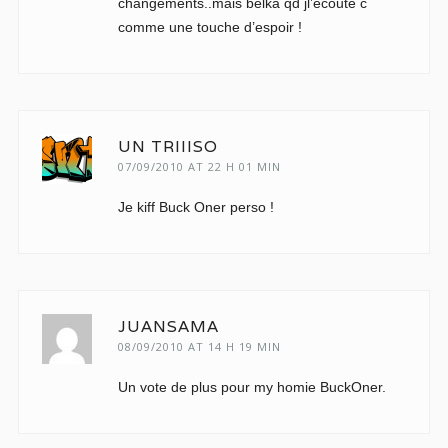
changements..mais belka qd jl’écoute c
comme une touche d’espoir !
UN TRIIISO
07/09/2010 AT 22 H 01 MIN
Je kiff Buck Oner perso !
JUANSAMA
08/09/2010 AT 14 H 19 MIN
Un vote de plus pour my homie BuckOner.