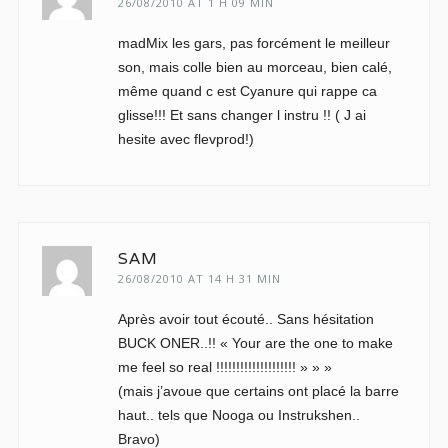
26/08/2010 AT 1 H 09 MIN
madMix les gars, pas forcément le meilleur
son, mais colle bien au morceau, bien calé,
même quand c est Cyanure qui rappe ca
glisse!!! Et sans changer l instru !! ( J ai
hesite avec flevprod!)
SAM
26/08/2010 AT 14 H 31 MIN
Après avoir tout écouté.. Sans hésitation
BUCK ONER..!! « Your are the one to make
me feel so real !!!!!!!!!!!!!!!!!!!! » » »
(mais j’avoue que certains ont placé la barre
haut.. tels que Nooga ou Instrukshen..
Bravo)