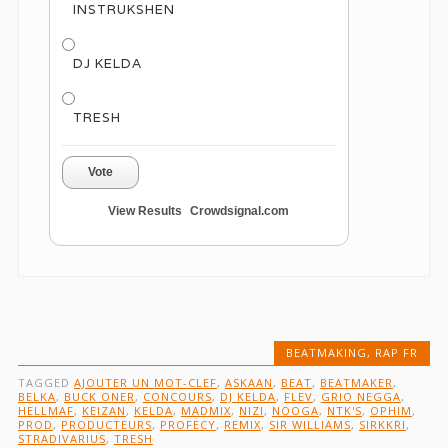
INSTRUKSHEN
DJ KELDA
TRESH
Vote
View Results
Crowdsignal.com
BEATMAKING
,
RAP FR
TAGGED
AJOUTER UN MOT-CLEF
,
ASKAAN
,
BEAT
,
BEATMAKER
,
BELKA
,
BUCK ONER
,
CONCOURS
,
DJ KELDA
,
FLEV
,
GRIO NEGGA
,
HELLMAF
,
KEIZAN
,
KELDA
,
MADMIX
,
NIZI
,
NOOGA
,
NTK'S
,
OPHIM
,
PROD
,
PRODUCTEURS
,
PROFECY
,
REMIX
,
SIR WILLIAMS
,
SIRKKRI
,
STRADIVARIUS
,
TRESH