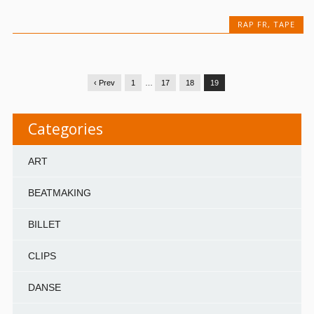
RAP FR
,
TAPE
‹ Prev
1
…
17
18
19
Categories
ART
BEATMAKING
BILLET
CLIPS
DANSE