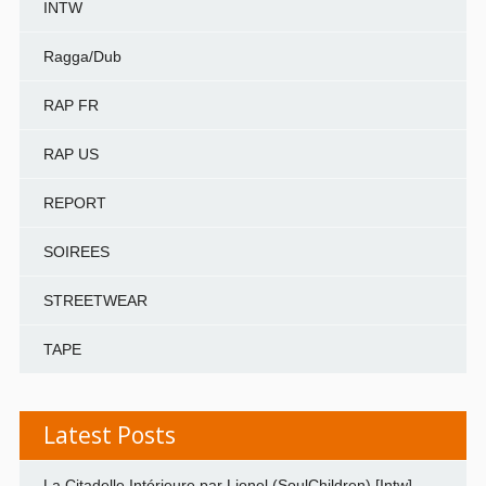
INTW
Ragga/Dub
RAP FR
RAP US
REPORT
SOIREES
STREETWEAR
TAPE
Latest Posts
La Citadelle Intérieure par Lionel (SoulChildren) [Intw]