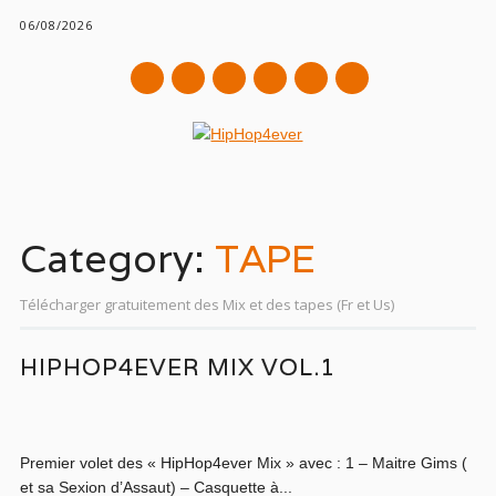
06/08/2026
mail
Main menu
Skip
to
Category:
TAPE
content
Télécharger gratuitement des Mix et des tapes (Fr et Us)
HIPHOP4EVER MIX VOL.1
Premier volet des « HipHop4ever Mix » avec : 1 – Maitre Gims (
et sa Sexion d’Assaut) – Casquette à...