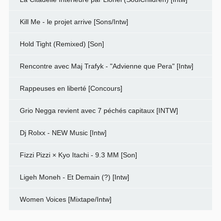
Kill Me - le projet arrive [Sons/Intw]
Hold Tight (Remixed) [Son]
Rencontre avec Maj Trafyk - "Advienne que Pera" [Intw]
Rappeuses en liberté [Concours]
Grio Negga revient avec 7 péchés capitaux [INTW]
Dj Rolxx - NEW Music [Intw]
Fizzi Pizzi × Kyo Itachi - 9.3 MM [Son]
Ligeh Moneh - Et Demain (?) [Intw]
Women Voices [Mixtape/Intw]