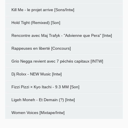
Kill Me - le projet arrive [Sons/Intw]
Hold Tight (Remixed) [Son]
Rencontre avec Maj Trafyk - "Advienne que Pera" [Intw]
Rappeuses en liberté [Concours]
Grio Negga revient avec 7 péchés capitaux [INTW]
Dj Rolxx - NEW Music [Intw]
Fizzi Pizzi × Kyo Itachi - 9.3 MM [Son]
Ligeh Moneh - Et Demain (?) [Intw]
Women Voices [Mixtape/Intw]