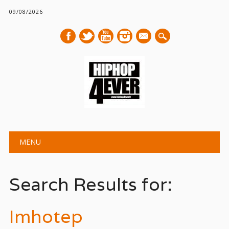
09/08/2026
mail
Main menu
Skip
MENU
to
content
Search Results for:
Imhotep