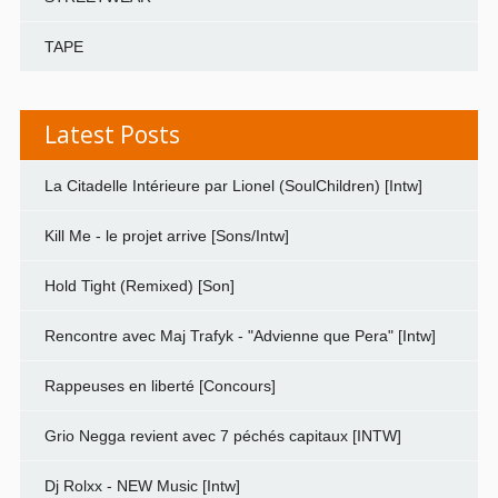
TAPE
Latest Posts
La Citadelle Intérieure par Lionel (SoulChildren) [Intw]
Kill Me - le projet arrive [Sons/Intw]
Hold Tight (Remixed) [Son]
Rencontre avec Maj Trafyk - "Advienne que Pera" [Intw]
Rappeuses en liberté [Concours]
Grio Negga revient avec 7 péchés capitaux [INTW]
Dj Rolxx - NEW Music [Intw]