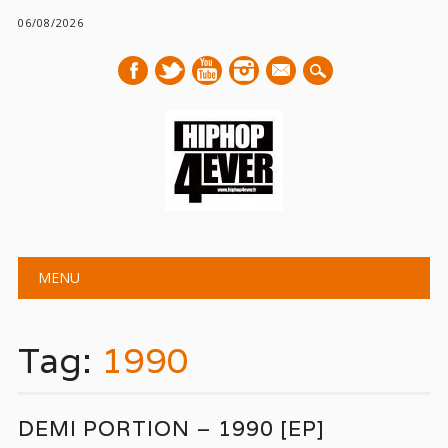
06/08/2026
mail
Main menu
Skip
MENU
to
content
Tag:
1990
DEMI PORTION – 1990 [EP]