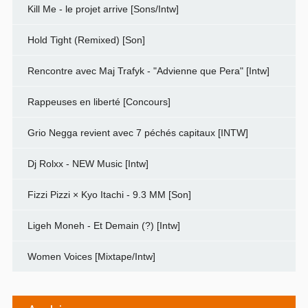
Kill Me - le projet arrive [Sons/Intw]
Hold Tight (Remixed) [Son]
Rencontre avec Maj Trafyk - "Advienne que Pera" [Intw]
Rappeuses en liberté [Concours]
Grio Negga revient avec 7 péchés capitaux [INTW]
Dj Rolxx - NEW Music [Intw]
Fizzi Pizzi × Kyo Itachi - 9.3 MM [Son]
Ligeh Moneh - Et Demain (?) [Intw]
Women Voices [Mixtape/Intw]