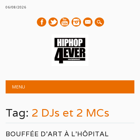
06/08/2026
mail
Main menu
Skip
MENU
to
content
Tag:
2 DJs et 2 MCs
BOUFFÉE D’ART À L’HÔPITAL