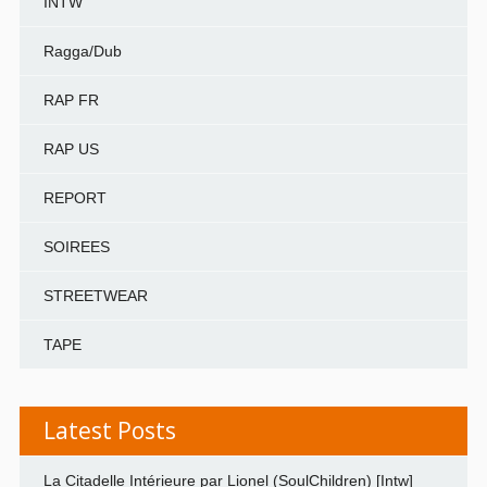
INTW
Ragga/Dub
RAP FR
RAP US
REPORT
SOIREES
STREETWEAR
TAPE
Latest Posts
La Citadelle Intérieure par Lionel (SoulChildren) [Intw]