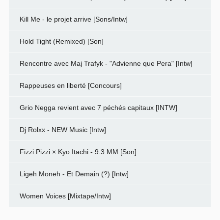
Kill Me - le projet arrive [Sons/Intw]
Hold Tight (Remixed) [Son]
Rencontre avec Maj Trafyk - "Advienne que Pera" [Intw]
Rappeuses en liberté [Concours]
Grio Negga revient avec 7 péchés capitaux [INTW]
Dj Rolxx - NEW Music [Intw]
Fizzi Pizzi × Kyo Itachi - 9.3 MM [Son]
Ligeh Moneh - Et Demain (?) [Intw]
Women Voices [Mixtape/Intw]