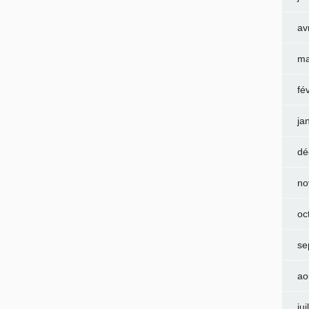
av
ma
fé
ja
dé
no
oc
se
ao
jui