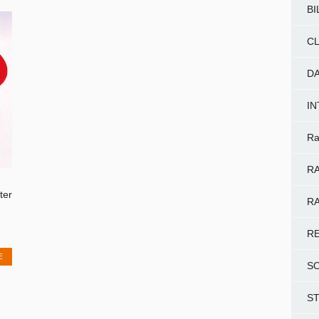
BI
CL
D
I
Ra
RA
ter
RA
R
E
S
S