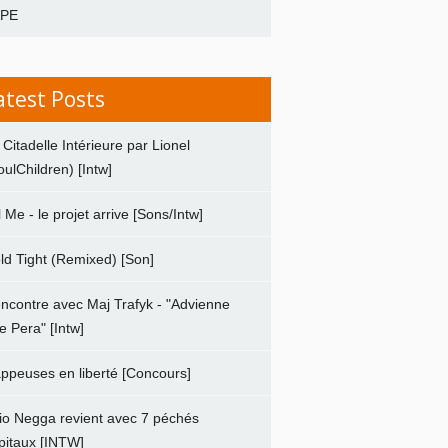
APE
atest Posts
 Citadelle Intérieure par Lionel
oulChildren) [Intw]
ll Me - le projet arrive [Sons/Intw]
ld Tight (Remixed) [Son]
ncontre avec Maj Trafyk - "Advienne
e Pera" [Intw]
ppeuses en liberté [Concours]
io Negga revient avec 7 péchés
pitaux [INTW]