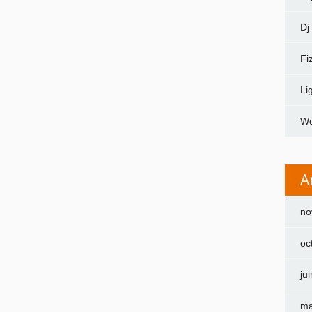
Dj
Fi
Li
Wo
A
no
oc
ju
ma