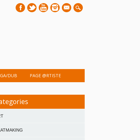
mail
GA/DUB
PAGE @RTISTE
ategories
RT
EATMAKING