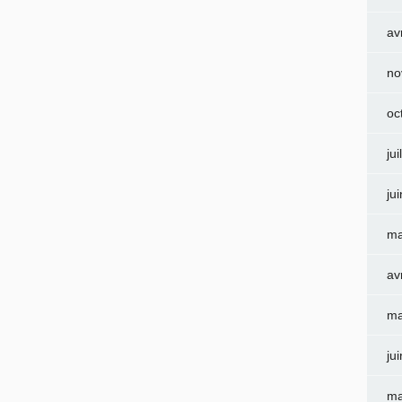
av
no
oc
jui
ju
ma
av
ma
ju
ma