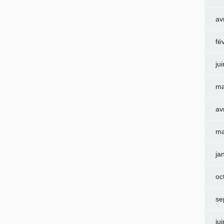
av
fé
ju
ma
av
ma
ja
oc
se
ju