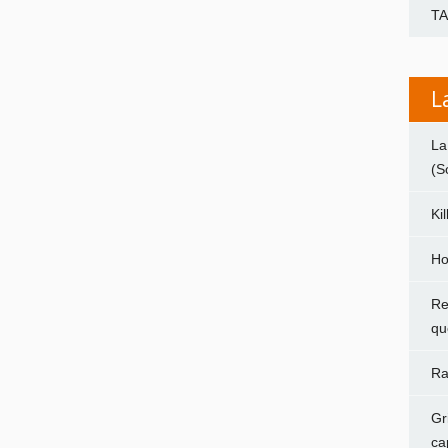
T
L
La
(S
Ki
Ho
Re
qu
Ra
Gr
ca