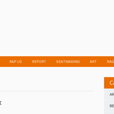
RAP US
REPORT
BEATMAKING
ART
RAG
C
A
X
B