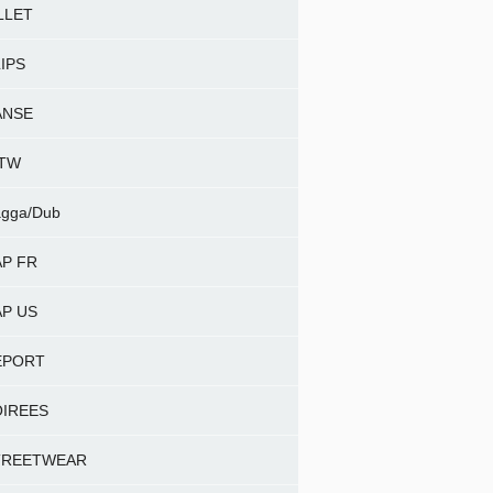
LLET
IPS
ANSE
NTW
gga/Dub
P FR
P US
EPORT
OIREES
TREETWEAR