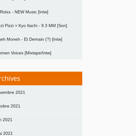
 Rolxx - NEW Music [Intw]
zzi Pizzi × Kyo Itachi - 9.3 MM [Son]
geh Moneh - Et Demain (?) [Intw]
men Voices [Mixtape/Intw]
rchives
vembre 2021
tobre 2021
in 2021
i 2021