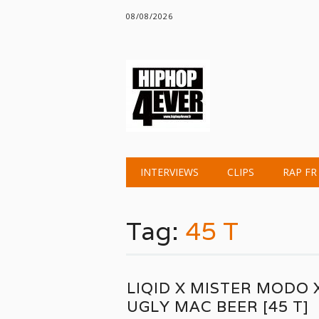
08/08/2026
Main menu
Skip
INTERVIEWS
CLIPS
RAP FR
to
content
Tag:
45 T
LIQID X MISTER MODO 
UGLY MAC BEER [45 T]