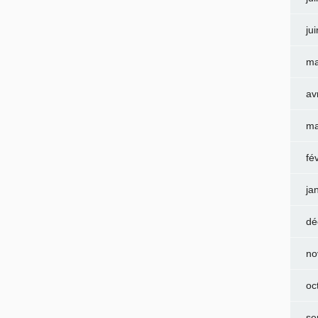
ju
ma
av
ma
fé
ja
dé
no
oc
se