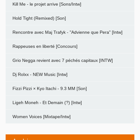
Kill Me - le projet arrive [Sons/Intw]
Hold Tight (Remixed) [Son]
Rencontre avec Maj Trafyk - "Advienne que Pera" [Intw]
Rappeuses en liberté [Concours]
Grio Negga revient avec 7 péchés capitaux [INTW]
Dj Rolxx - NEW Music [Intw]
Fizzi Pizzi × Kyo Itachi - 9.3 MM [Son]
Ligeh Moneh - Et Demain (?) [Intw]
Women Voices [Mixtape/Intw]