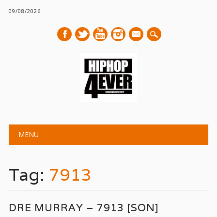
09/08/2026
mail
Main menu
Skip
MENU
to
content
Tag:
7913
DRE MURRAY – 7913 [SON]