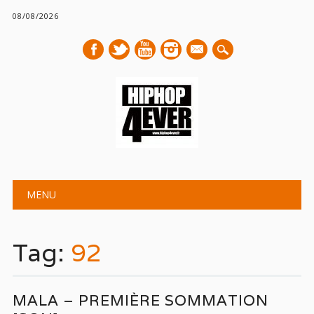
08/08/2026
mail
Main menu
Skip
MENU
to
content
Tag:
92
MALA – PREMIÈRE SOMMATION