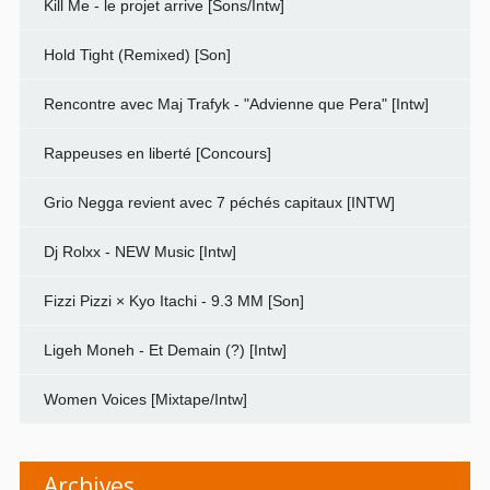
Kill Me - le projet arrive [Sons/Intw]
Hold Tight (Remixed) [Son]
Rencontre avec Maj Trafyk - "Advienne que Pera" [Intw]
Rappeuses en liberté [Concours]
Grio Negga revient avec 7 péchés capitaux [INTW]
Dj Rolxx - NEW Music [Intw]
Fizzi Pizzi × Kyo Itachi - 9.3 MM [Son]
Ligeh Moneh - Et Demain (?) [Intw]
Women Voices [Mixtape/Intw]
Archives