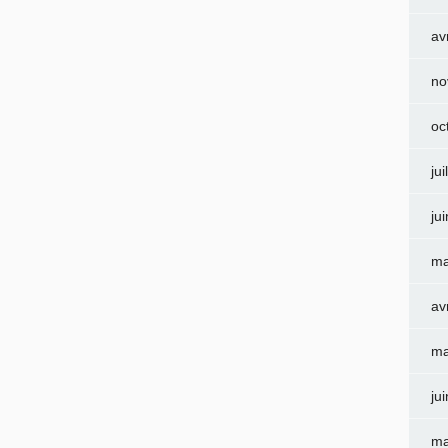
av
no
oc
jui
ju
ma
av
ma
ju
ma