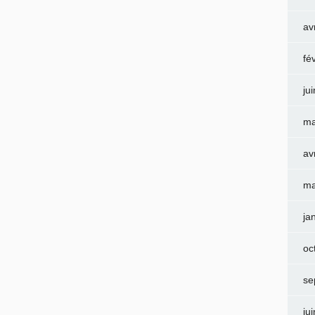
av
fé
ju
ma
av
ma
ja
oc
se
ju