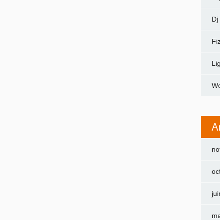
Dj
Fi
Li
Wo
A
no
oc
ju
ma