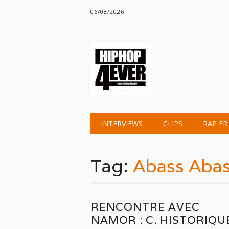
06/08/2026
Main menu
Skip
INTERVIEWS
CLIPS
RAP FR
to
content
Tag:
Abass Aba
RENCONTRE AVEC
NAMOR : C. HISTORIQU