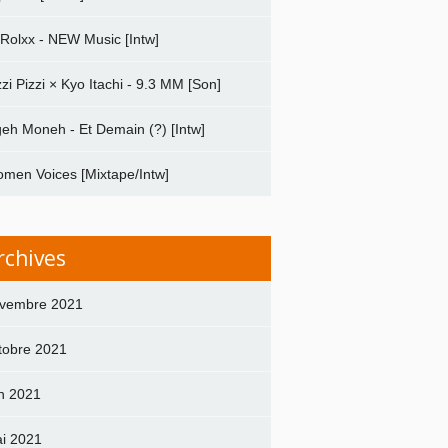
 Rolxx - NEW Music [Intw]
zzi Pizzi × Kyo Itachi - 9.3 MM [Son]
geh Moneh - Et Demain (?) [Intw]
men Voices [Mixtape/Intw]
rchives
vembre 2021
tobre 2021
in 2021
i 2021