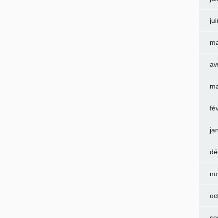
ju
ma
av
ma
fé
ja
dé
no
oc
se