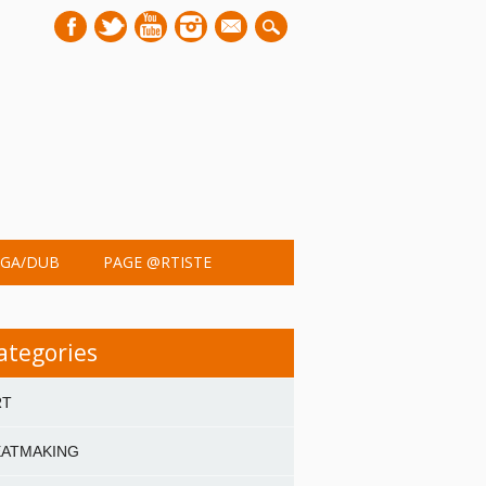
mail
GA/DUB
PAGE @RTISTE
ategories
RT
EATMAKING