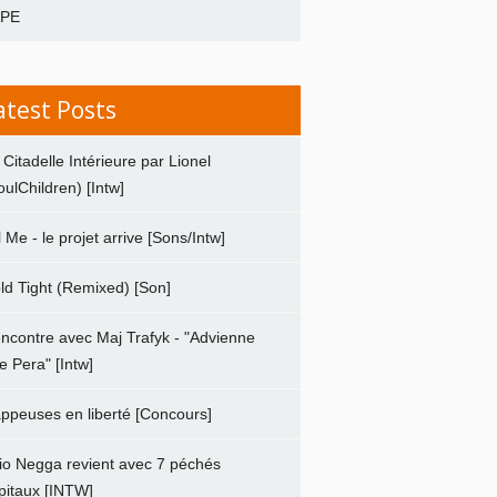
APE
atest Posts
 Citadelle Intérieure par Lionel
oulChildren) [Intw]
ll Me - le projet arrive [Sons/Intw]
ld Tight (Remixed) [Son]
ncontre avec Maj Trafyk - "Advienne
e Pera" [Intw]
ppeuses en liberté [Concours]
io Negga revient avec 7 péchés
pitaux [INTW]