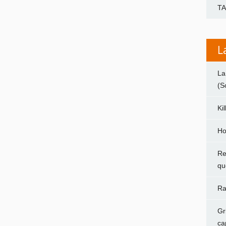
T
L
La
(S
Ki
Ho
Re
qu
Ra
Gr
ca