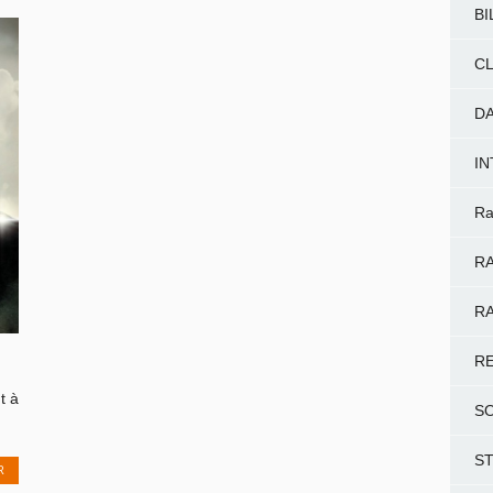
BI
CL
D
I
Ra
RA
RA
R
t à
S
S
R