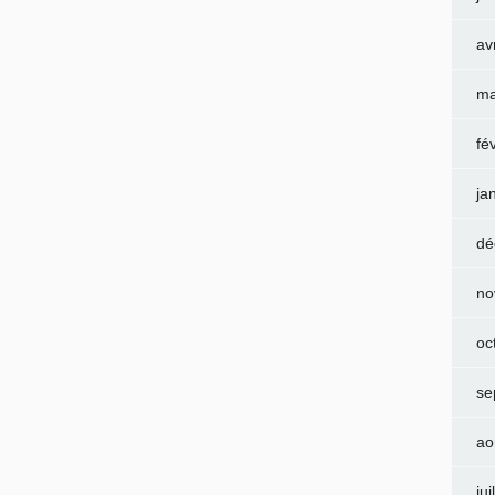
av
ma
fé
ja
dé
no
oc
se
ao
jui