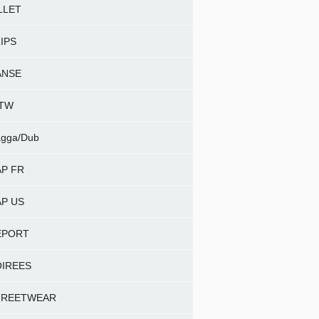
LLET
IPS
ANSE
NTW
gga/Dub
P FR
P US
EPORT
OIREES
TREETWEAR