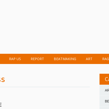
RAP US
REPORT
BEATMAKING
ART
RAG
ss
C
A
B
E