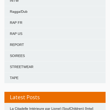
INTW
Ragga/Dub
RAP FR
RAP US
REPORT
SOIREES
STREETWEAR
TAPE
Latest Posts
La Citadelle Intérieure par Lionel (SoulChildren) [Intw]