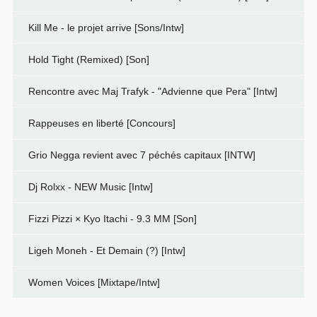
Kill Me - le projet arrive [Sons/Intw]
Hold Tight (Remixed) [Son]
Rencontre avec Maj Trafyk - "Advienne que Pera" [Intw]
Rappeuses en liberté [Concours]
Grio Negga revient avec 7 péchés capitaux [INTW]
Dj Rolxx - NEW Music [Intw]
Fizzi Pizzi × Kyo Itachi - 9.3 MM [Son]
Ligeh Moneh - Et Demain (?) [Intw]
Women Voices [Mixtape/Intw]