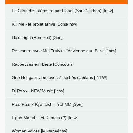
La Citadelle Intérieure par Lionel (SoulChildren) [Intw]
Kill Me - le projet arrive [Sons/Intw]
Hold Tight (Remixed) [Son]
Rencontre avec Maj Trafyk - "Advienne que Pera" [Intw]
Rappeuses en liberté [Concours]
Grio Negga revient avec 7 péchés capitaux [INTW]
Dj Rolxx - NEW Music [Intw]
Fizzi Pizzi × Kyo Itachi - 9.3 MM [Son]
Ligeh Moneh - Et Demain (?) [Intw]
Women Voices [Mixtape/Intw]