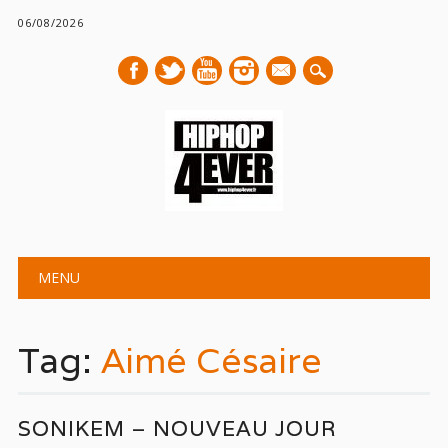
06/08/2026
mail
Main menu
Skip
MENU
to
content
Tag:
Aimé Césaire
SONIKEM – NOUVEAU JOUR