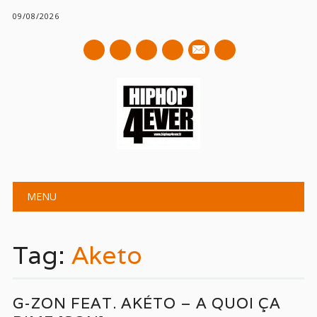
09/08/2026
mail
Main menu
Skip
MENU
to
content
Tag:
Aketo
G-ZON FEAT. AKÉTO – A QUOI ÇA