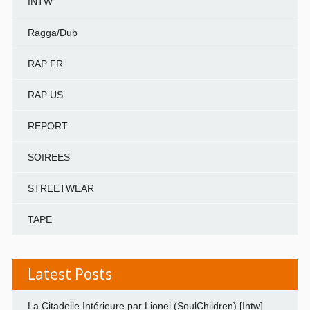
INTW
Ragga/Dub
RAP FR
RAP US
REPORT
SOIREES
STREETWEAR
TAPE
Latest Posts
La Citadelle Intérieure par Lionel (SoulChildren) [Intw]