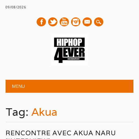
09/08/2026
mail
Main menu
Skip
MENU
to
content
Tag:
Akua
RENCONTRE AVEC AKUA NARU