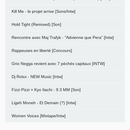
Kill Me - le projet arrive [Sons/Intw]
Hold Tight (Remixed) [Son]
Rencontre avec Maj Trafyk - "Advienne que Pera" [Intw]
Rappeuses en liberté [Concours]
Grio Negga revient avec 7 péchés capitaux [INTW]
Dj Rolxx - NEW Music [Intw]
Fizzi Pizzi × Kyo Itachi - 9.3 MM [Son]
Ligeh Moneh - Et Demain (?) [Intw]
Women Voices [Mixtape/Intw]