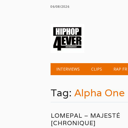
06/08/2026
Main menu
Skip
INTERVIEWS
CLIPS
RAP FR
to
content
Tag:
Alpha One
LOMEPAL – MAJESTÉ
[CHRONIQUE]