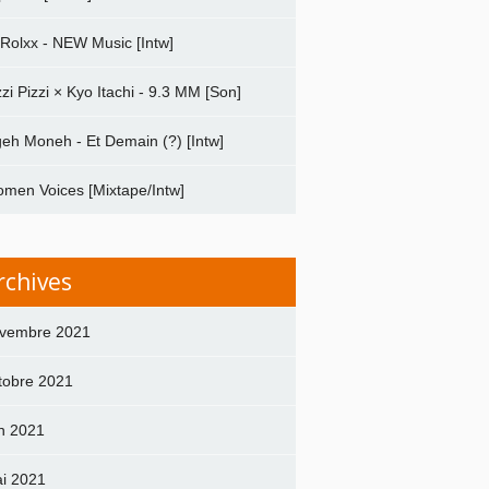
 Rolxx - NEW Music [Intw]
zzi Pizzi × Kyo Itachi - 9.3 MM [Son]
geh Moneh - Et Demain (?) [Intw]
men Voices [Mixtape/Intw]
rchives
vembre 2021
tobre 2021
in 2021
i 2021