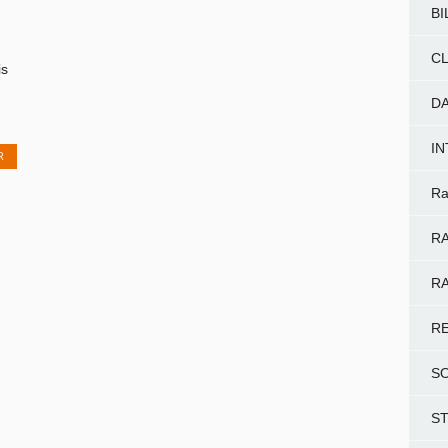
BI
CL
is
D
I
R
Ra
RA
RA
R
S
S