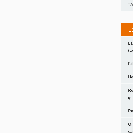
T
L
La
(S
Ki
Ho
Re
qu
Ra
Gr
ca