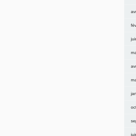
av
fé
ju
ma
av
ma
ja
oc
se
ju