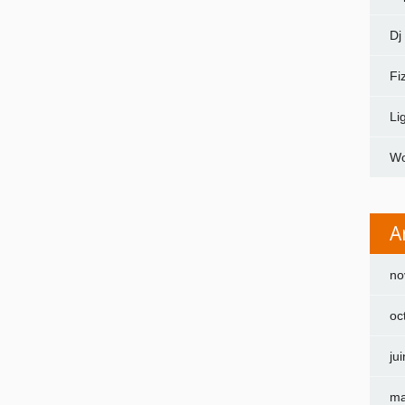
Dj
Fi
Li
Wo
A
no
oc
ju
ma