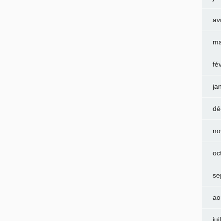
av
ma
fé
ja
dé
no
oc
se
ao
jui