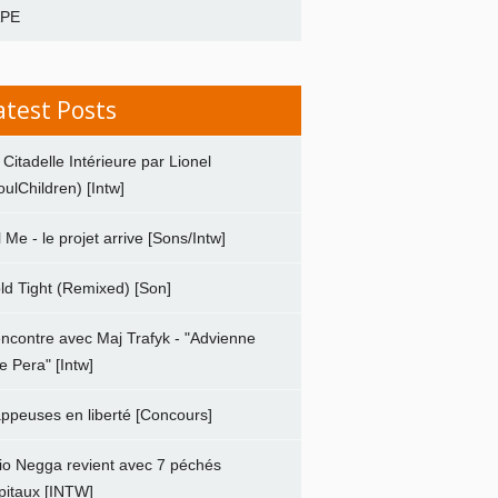
APE
atest Posts
 Citadelle Intérieure par Lionel
oulChildren) [Intw]
ll Me - le projet arrive [Sons/Intw]
ld Tight (Remixed) [Son]
ncontre avec Maj Trafyk - "Advienne
e Pera" [Intw]
ppeuses en liberté [Concours]
io Negga revient avec 7 péchés
pitaux [INTW]