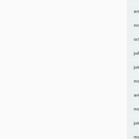
av
no
oc
jui
ju
ma
av
ma
ju
ma