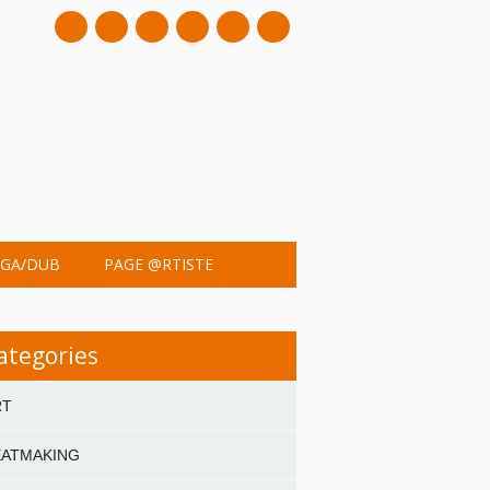
mail
GA/DUB
PAGE @RTISTE
ategories
RT
EATMAKING