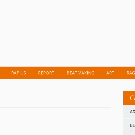
RAP US
REPORT
BEATMAKING
ART
RAG
C
A
B