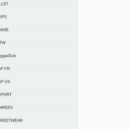
LLET
IPS
ANSE
NTW
gga/Dub
P FR
P US
EPORT
OIREES
TREETWEAR