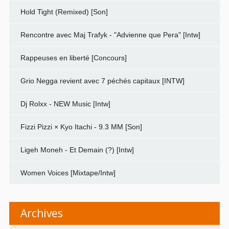
Hold Tight (Remixed) [Son]
Rencontre avec Maj Trafyk - "Advienne que Pera" [Intw]
Rappeuses en liberté [Concours]
Grio Negga revient avec 7 péchés capitaux [INTW]
Dj Rolxx - NEW Music [Intw]
Fizzi Pizzi × Kyo Itachi - 9.3 MM [Son]
Ligeh Moneh - Et Demain (?) [Intw]
Women Voices [Mixtape/Intw]
Archives