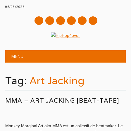
06/08/2026
mail
Main menu
Skip
MENU
to
content
Tag:
Art Jacking
MMA – ART JACKING [BEAT-TAPE]
Monkey Marginal Art aka MMA est un collectif de beatmaker. Le