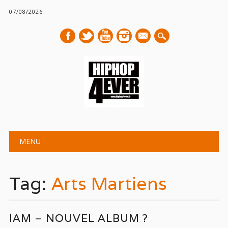
07/08/2026
mail
Main menu
Skip
MENU
to
content
Tag:
Arts Martiens
IAM – NOUVEL ALBUM ?