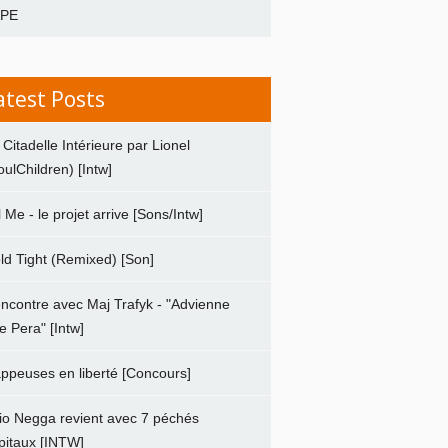
APE
atest Posts
 Citadelle Intérieure par Lionel
oulChildren) [Intw]
ll Me - le projet arrive [Sons/Intw]
ld Tight (Remixed) [Son]
ncontre avec Maj Trafyk - "Advienne
e Pera" [Intw]
ppeuses en liberté [Concours]
io Negga revient avec 7 péchés
pitaux [INTW]