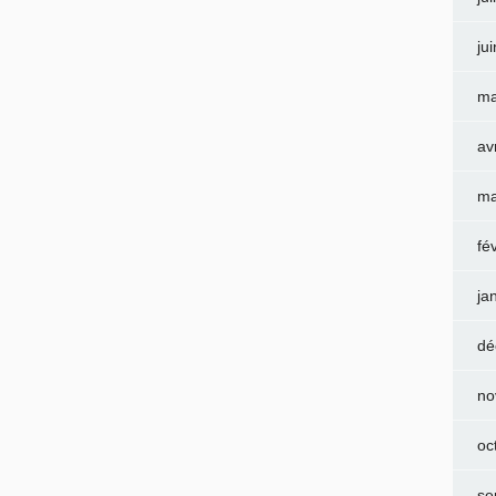
ju
ma
av
ma
fé
ja
dé
no
oc
se