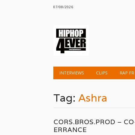
07/08/2026
Main menu
Skip
INTERVIEWS
CLIPS
RAP FR
to
content
Tag:
Ashra
CORS.BROS.PROD – CO
ERRANCE