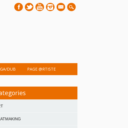
mail
GA/DUB
PAGE @RTISTE
ategories
RT
EATMAKING