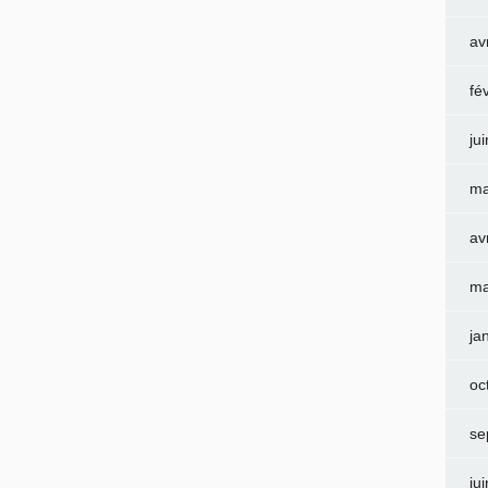
av
fé
ju
ma
av
ma
ja
oc
se
ju