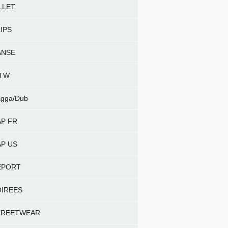
LLET
IPS
ANSE
NTW
gga/Dub
P FR
P US
EPORT
OIREES
TREETWEAR