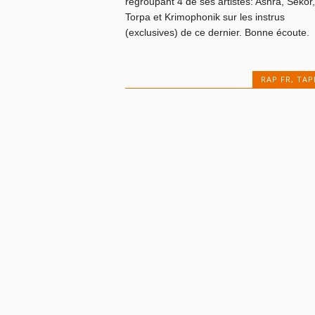
regroupant 4 de ses artistes: Ashra, Sekor,
Torpa et Krimophonik sur les instrus
(exclusives) de ce dernier. Bonne écoute.
RAP FR
,
TAP