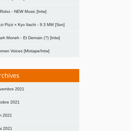
 Rolxx - NEW Music [Intw]
zzi Pizzi × Kyo Itachi - 9.3 MM [Son]
geh Moneh - Et Demain (?) [Intw]
men Voices [Mixtape/Intw]
rchives
vembre 2021
tobre 2021
in 2021
i 2021