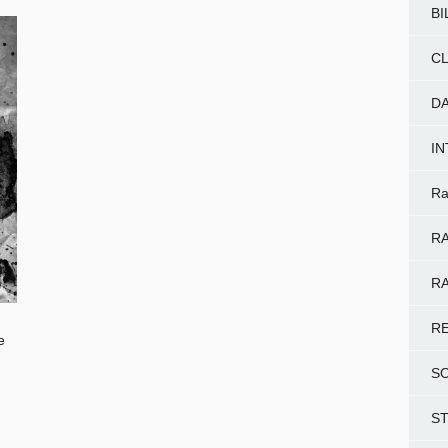
BI
CL
D
I
Ra
RA
RA
R
e
S
S