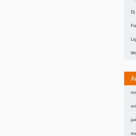
Dj
Fi
Li
Wo
A
no
oc
ju
ma