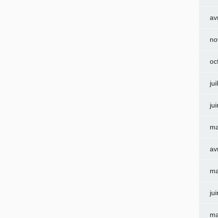
av
no
oc
jui
ju
ma
av
ma
ju
ma