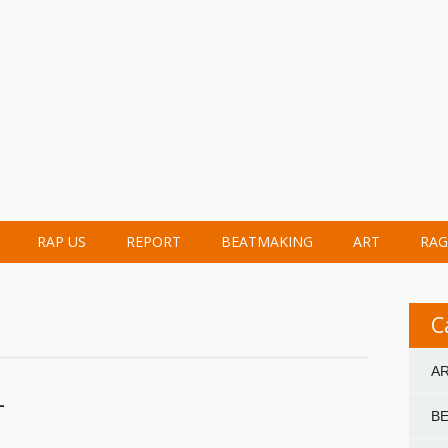
RAP US
REPORT
BEATMAKING
ART
RAG
C
A
-
B