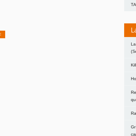
T
L
E
La
(S
Ki
Ho
Re
qu
Ra
Gr
ca