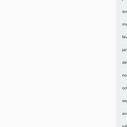
av
ma
fé
ja
dé
no
oc
se
ao
jui