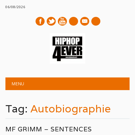
06/08/2026
mail
Main menu
Skip
MENU
to
content
Tag:
Autobiographie
MF GRIMM – SENTENCES