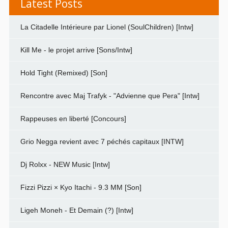
Latest Posts
La Citadelle Intérieure par Lionel (SoulChildren) [Intw]
Kill Me - le projet arrive [Sons/Intw]
Hold Tight (Remixed) [Son]
Rencontre avec Maj Trafyk - "Advienne que Pera" [Intw]
Rappeuses en liberté [Concours]
Grio Negga revient avec 7 péchés capitaux [INTW]
Dj Rolxx - NEW Music [Intw]
Fizzi Pizzi × Kyo Itachi - 9.3 MM [Son]
Ligeh Moneh - Et Demain (?) [Intw]