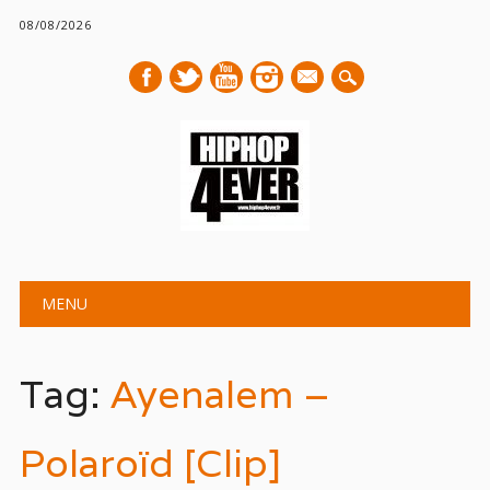
08/08/2026
mail
Main menu
Skip
MENU
to
content
Tag:
Ayenalem –
Polaroïd [Clip]