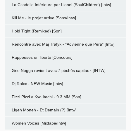
La Citadelle Intérieure par Lionel (SoulChildren) [Intw]
Kill Me - le projet arrive [Sons/Intw]
Hold Tight (Remixed) [Son]
Rencontre avec Maj Trafyk - "Advienne que Pera" [Intw]
Rappeuses en liberté [Concours]
Grio Negga revient avec 7 péchés capitaux [INTW]
Dj Rolxx - NEW Music [Intw]
Fizzi Pizzi × Kyo Itachi - 9.3 MM [Son]
Ligeh Moneh - Et Demain (?) [Intw]
Women Voices [Mixtape/Intw]