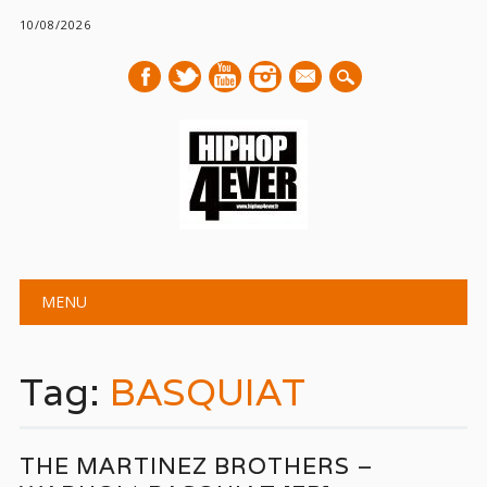
10/08/2026
mail
Main menu
Skip
MENU
to
content
Tag:
BASQUIAT
THE MARTINEZ BROTHERS –