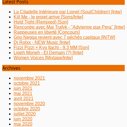
Latest Posts
La Citadelle Intérieure par Lionel (SoulChildren) [Intw]
Kill Me - le projet arrive [Sons/Intw]
Hold Tight (Remixed) [Son]
Rencontre avec Maj Trafyk - "Advienne que Pera" [Intw]
Rappeuses en liberté [Concours]
Grio Negga revient avec 7 péchés capitaux [INTW]
Dj Rolxx - NEW Music [Intw]
Fizzi Pizzi × Kyo Itachi - 9.3 MM [Son]
Ligeh Moneh - Et Demain (?) [Intw]
Women Voices [Mixtape/Intw]
Archives
novembre 2021
octobre 2021
juin 2021
mai 2021
avril 2021
novembre 2020
octobre 2020
juillet 2020
juin 2020
mai 2020