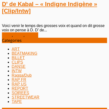
D’ de Kabal – « Indigne Indigène »
[Clip/Intw]
Voici venir le temps des grosses voix et quand on dit grosse
voix on pense à D. D’ de...
CLIPS
,
INTW
,
RAP FR
Categories
ART
BEATMAKING
BILLET
CLIPS
DANSE
INTW
Ragga/Dub
RAP FR
RAP US
REPORT
SOIREES
STREETWEAR
TAPE