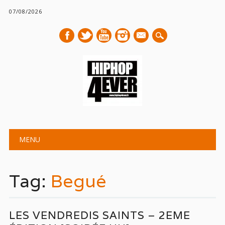
07/08/2026
mail
Main menu
Skip
MENU
to
content
Tag:
Begué
LES VENDREDIS SAINTS – 2EME