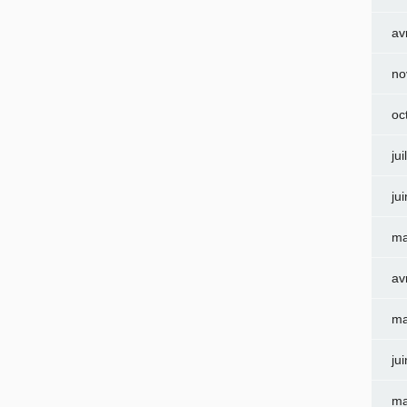
av
no
oc
jui
ju
ma
av
ma
ju
ma