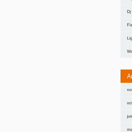
Dj
Fi
Li
Wo
A
no
oc
ju
ma