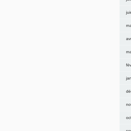
ju
ma
av
ma
fé
ja
dé
no
oc
se