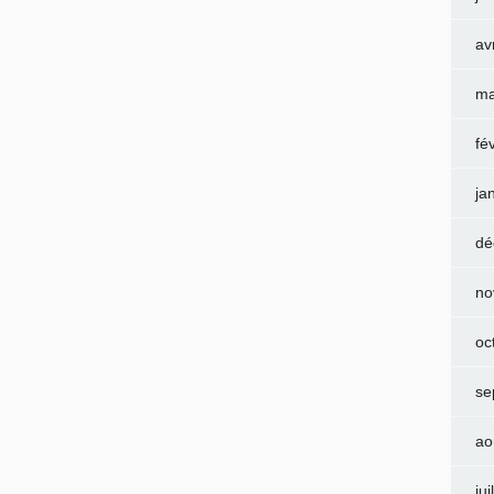
av
ma
fé
ja
dé
no
oc
se
ao
jui