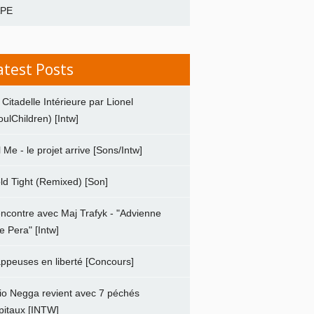
APE
atest Posts
 Citadelle Intérieure par Lionel
oulChildren) [Intw]
ll Me - le projet arrive [Sons/Intw]
ld Tight (Remixed) [Son]
ncontre avec Maj Trafyk - "Advienne
e Pera" [Intw]
ppeuses en liberté [Concours]
io Negga revient avec 7 péchés
pitaux [INTW]