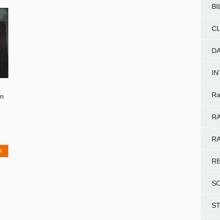
BI
CL
D
I
Ra
on
RA
RA
R
R
S
S