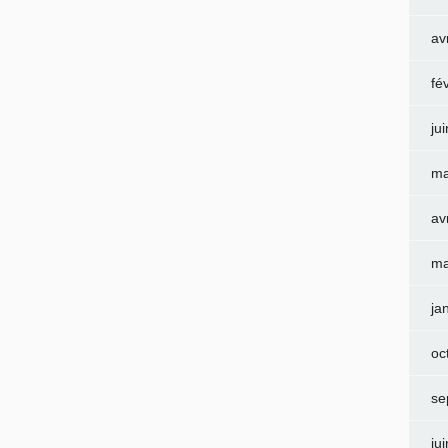
av
fé
ju
ma
av
ma
ja
oc
se
ju