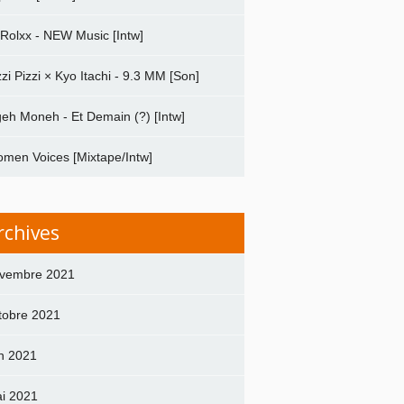
 Rolxx - NEW Music [Intw]
zzi Pizzi × Kyo Itachi - 9.3 MM [Son]
geh Moneh - Et Demain (?) [Intw]
men Voices [Mixtape/Intw]
rchives
vembre 2021
tobre 2021
in 2021
i 2021