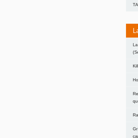
T
L
La
(S
Ki
Ho
Re
qu
Ra
Gr
ca