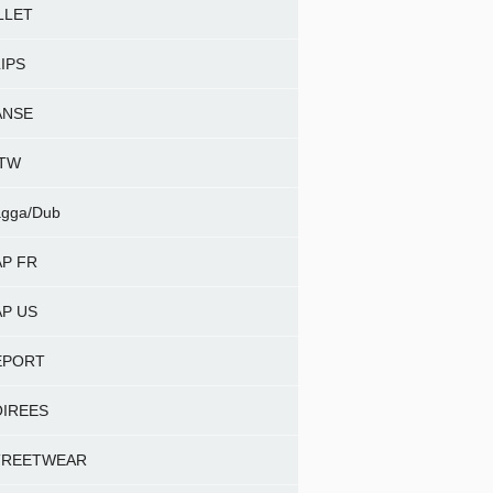
LLET
IPS
ANSE
NTW
gga/Dub
P FR
P US
EPORT
OIREES
TREETWEAR