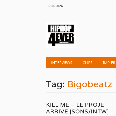
06/08/2026
Main menu
Skip
INTERVIEWS
CLIPS
RAP FR
to
content
Tag:
Bigobeatz
KILL ME – LE PROJET
ARRIVE [SONS/INTW]