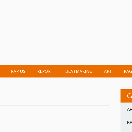
RAP US
REPORT
BEATMAKING
ART
RAG
C
A
B