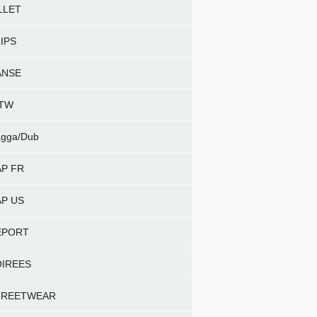
LLET
IPS
ANSE
NTW
gga/Dub
P FR
P US
EPORT
OIREES
TREETWEAR