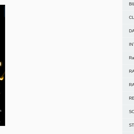
BI
CL
D
I
Ra
RA
RA
R
S
S