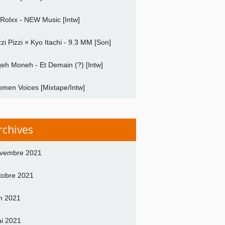
 Rolxx - NEW Music [Intw]
zzi Pizzi × Kyo Itachi - 9.3 MM [Son]
geh Moneh - Et Demain (?) [Intw]
men Voices [Mixtape/Intw]
rchives
vembre 2021
tobre 2021
in 2021
i 2021