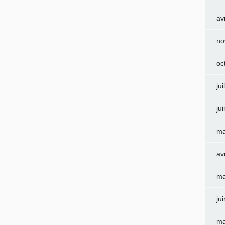
av
no
oc
jui
ju
ma
av
ma
ju
ma