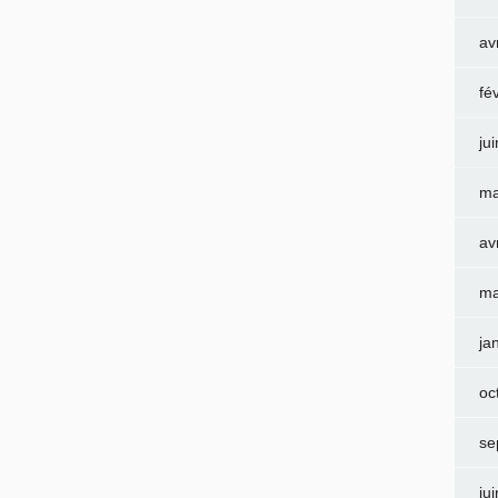
av
fé
ju
ma
av
ma
ja
oc
se
ju