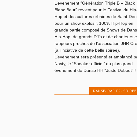
L’évènement “Génération Triple B – Black
Blanc Beur” revient pour le Festival du Hip
Hop et des cultures urbaines de Saint-Den
pour un show explosif, 100% Hip-Hop en
grande partie composé de Shows de Dan
Hip-Hop, de grands DJ’s et de chanteurs e
rappeurs proches de l’association JHR Cr
(à l’inciative de cette belle soirée).
L’évènement sera présenté et ambiancé p
Nasty, le “Speaker officiel” du plus grand
événement de Danse HH “Juste Debout” !
DANSE
,
RAP FR
,
SOIREE