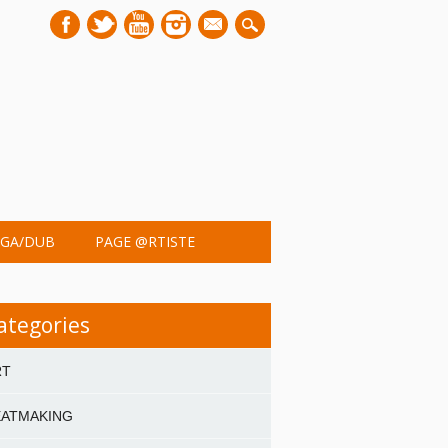
mail
GA/DUB
PAGE @RTISTE
ategories
RT
EATMAKING