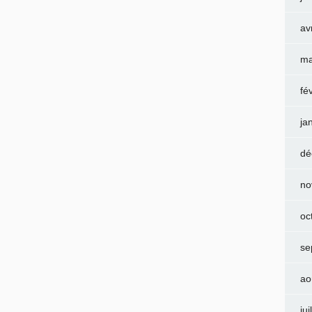
av
ma
fé
ja
dé
no
oc
se
ao
jui