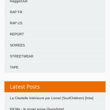
Ragga/Dub
RAP FR
RAP US
REPORT
SOIREES
STREETWEAR
TAPE
Latest Posts
La Citadelle Intérieure par Lionel (SoulChildren) [Intw]
Kill Me - le projet arrive [Sons/Intw]