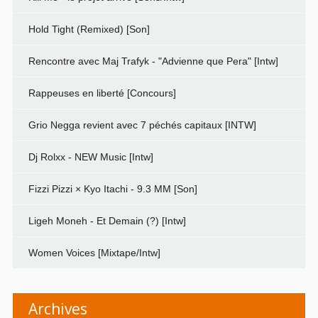
Hold Tight (Remixed) [Son]
Rencontre avec Maj Trafyk - "Advienne que Pera" [Intw]
Rappeuses en liberté [Concours]
Grio Negga revient avec 7 péchés capitaux [INTW]
Dj Rolxx - NEW Music [Intw]
Fizzi Pizzi × Kyo Itachi - 9.3 MM [Son]
Ligeh Moneh - Et Demain (?) [Intw]
Women Voices [Mixtape/Intw]
Archives