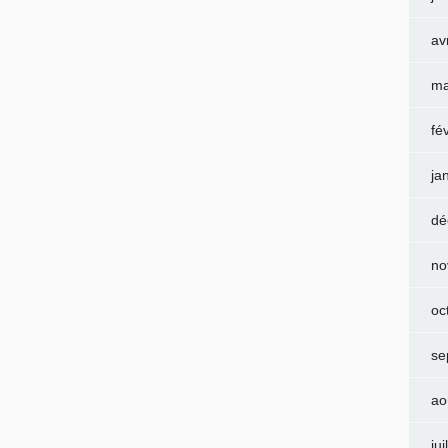
av
ma
fé
ja
dé
no
oc
se
ao
jui