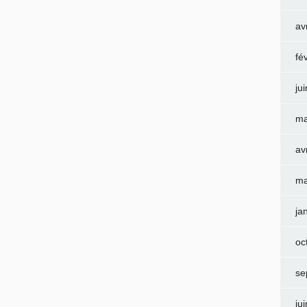
av
fé
ju
ma
av
ma
ja
oc
se
ju