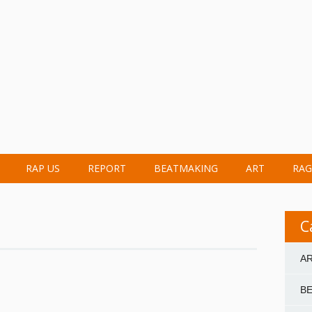
RAP US
REPORT
BEATMAKING
ART
RAG
C
A
B