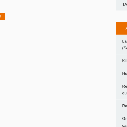
T
R
L
La
(S
Ki
Ho
Re
qu
Ra
Gr
ca