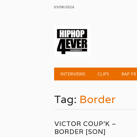
05/08/2026
Main menu
Skip
INTERVIEWS
CLIPS
RAP FR
to
content
Tag:
Border
VICTOR COUP’K –
BORDER [SON]