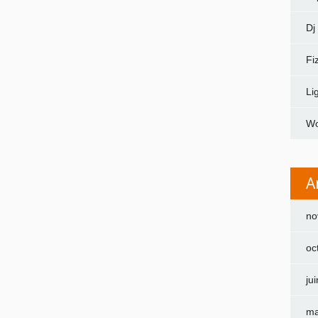
Dj
Fi
Li
Wo
A
no
oc
ju
ma