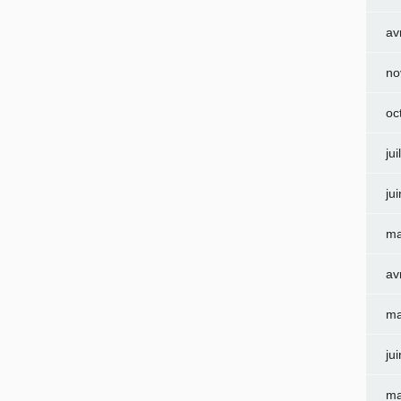
av
no
oc
jui
ju
ma
av
ma
ju
ma