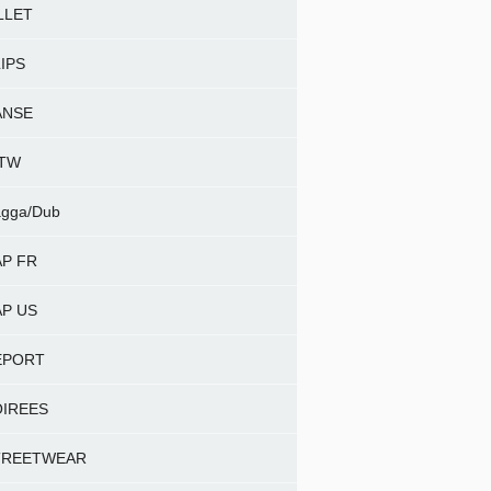
LLET
IPS
ANSE
NTW
gga/Dub
P FR
P US
EPORT
OIREES
TREETWEAR