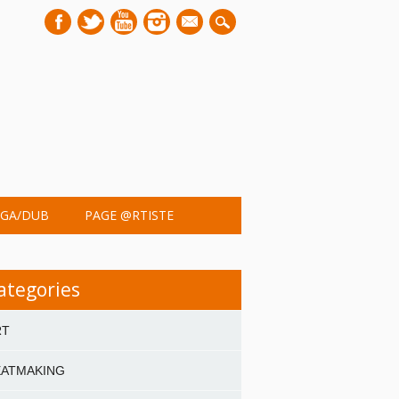
mail
GA/DUB
PAGE @RTISTE
ategories
RT
EATMAKING