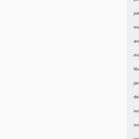
ju
ma
av
ma
fé
ja
dé
no
oc
se