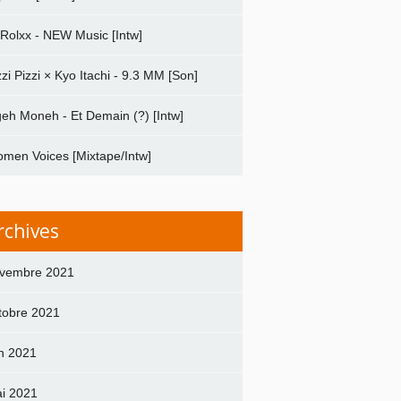
 Rolxx - NEW Music [Intw]
zzi Pizzi × Kyo Itachi - 9.3 MM [Son]
geh Moneh - Et Demain (?) [Intw]
men Voices [Mixtape/Intw]
rchives
vembre 2021
tobre 2021
in 2021
i 2021