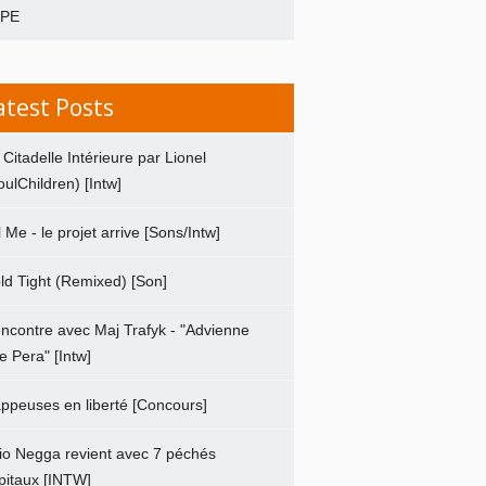
APE
atest Posts
 Citadelle Intérieure par Lionel
oulChildren) [Intw]
ll Me - le projet arrive [Sons/Intw]
ld Tight (Remixed) [Son]
ncontre avec Maj Trafyk - "Advienne
e Pera" [Intw]
ppeuses en liberté [Concours]
io Negga revient avec 7 péchés
pitaux [INTW]