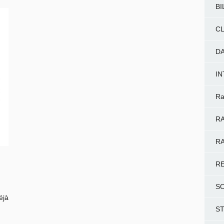
BI
CL
D
I
Ra
RA
RA
R
S
éjà
S