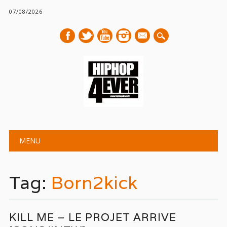
07/08/2026
mail
Main menu
Skip
MENU
to
content
Tag:
Born2kick
KILL ME – LE PROJET ARRIVE