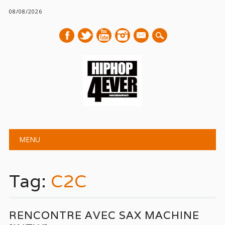
08/08/2026
mail
Main menu
Skip
MENU
to
content
Tag:
C2C
RENCONTRE AVEC SAX MACHINE