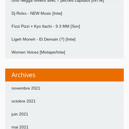
Grio Negga revient avec 7 péchés capitaux [INTW]
Dj Rolxx - NEW Music [Intw]
Fizzi Pizzi × Kyo Itachi - 9.3 MM [Son]
Ligeh Moneh - Et Demain (?) [Intw]
Women Voices [Mixtape/Intw]
Archives
novembre 2021
octobre 2021
juin 2021
mai 2021