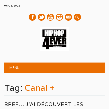
06/08/2026
mail
Main menu
Skip
MENU
to
content
Tag:
Canal +
BREF… J’AI DÉCOUVERT LES