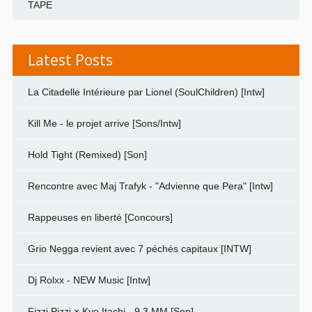
TAPE
Latest Posts
La Citadelle Intérieure par Lionel (SoulChildren) [Intw]
Kill Me - le projet arrive [Sons/Intw]
Hold Tight (Remixed) [Son]
Rencontre avec Maj Trafyk - "Advienne que Pera" [Intw]
Rappeuses en liberté [Concours]
Grio Negga revient avec 7 péchés capitaux [INTW]
Dj Rolxx - NEW Music [Intw]
Fizzi Pizzi × Kyo Itachi - 9.3 MM [Son]