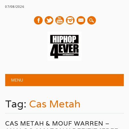
07/08/2026
mail
Main menu
Skip
MENU
to
content
Tag:
Cas Metah
CAS METAH & MOUF WARREN –