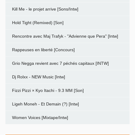
Kill Me - le projet arrive [Sons/Intw]
Hold Tight (Remixed) [Son]
Rencontre avec Maj Trafyk - "Advienne que Pera" [Intw]
Rappeuses en liberté [Concours]
Grio Negga revient avec 7 péchés capitaux [INTW]
Dj Rolxx - NEW Music [Intw]
Fizzi Pizzi × Kyo Itachi - 9.3 MM [Son]
Ligeh Moneh - Et Demain (?) [Intw]
Women Voices [Mixtape/Intw]