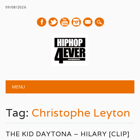
09/08/2026
mail
Main menu
Skip
MENU
to
content
Tag:
Christophe Leyton
THE KID DAYTONA – HILARY [CLIP]