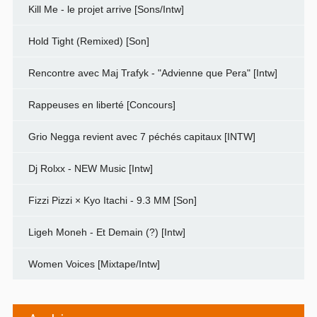
Kill Me - le projet arrive [Sons/Intw]
Hold Tight (Remixed) [Son]
Rencontre avec Maj Trafyk - "Advienne que Pera" [Intw]
Rappeuses en liberté [Concours]
Grio Negga revient avec 7 péchés capitaux [INTW]
Dj Rolxx - NEW Music [Intw]
Fizzi Pizzi × Kyo Itachi - 9.3 MM [Son]
Ligeh Moneh - Et Demain (?) [Intw]
Women Voices [Mixtape/Intw]