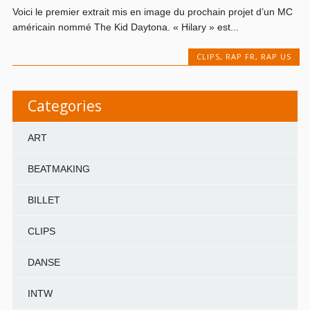
Voici le premier extrait mis en image du prochain projet d’un MC
américain nommé The Kid Daytona. « Hilary » est...
CLIPS
,
RAP FR
,
RAP US
Categories
ART
BEATMAKING
BILLET
CLIPS
DANSE
INTW