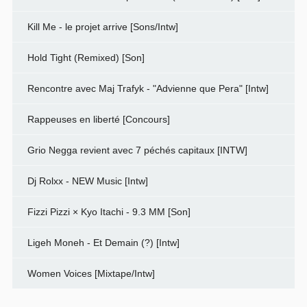
Kill Me - le projet arrive [Sons/Intw]
Hold Tight (Remixed) [Son]
Rencontre avec Maj Trafyk - "Advienne que Pera" [Intw]
Rappeuses en liberté [Concours]
Grio Negga revient avec 7 péchés capitaux [INTW]
Dj Rolxx - NEW Music [Intw]
Fizzi Pizzi × Kyo Itachi - 9.3 MM [Son]
Ligeh Moneh - Et Demain (?) [Intw]
Women Voices [Mixtape/Intw]