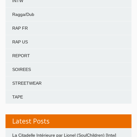
INTW
Ragga/Dub
RAP FR
RAP US
REPORT
SOIREES
STREETWEAR
TAPE
Latest Posts
La Citadelle Intérieure par Lionel (SoulChildren) [Intw]