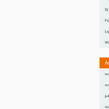
Dj
Fi
Li
Wo
A
no
oc
ju
ma