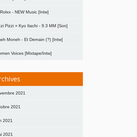
 Rolxx - NEW Music [Intw]
zzi Pizzi × Kyo Itachi - 9.3 MM [Son]
geh Moneh - Et Demain (?) [Intw]
men Voices [Mixtape/Intw]
rchives
vembre 2021
tobre 2021
in 2021
i 2021