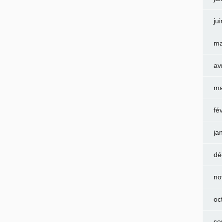
ju
ma
av
ma
fé
ja
dé
no
oc
se