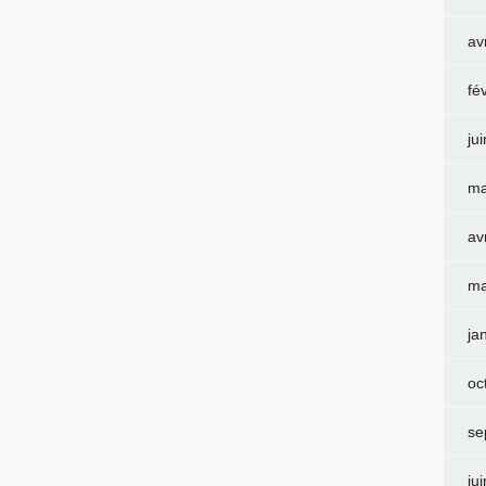
av
fé
ju
ma
av
ma
ja
oc
se
ju