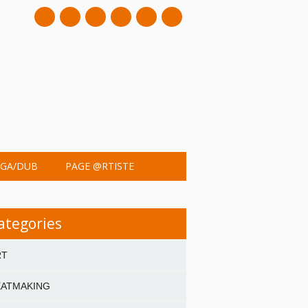
mail
GA/DUB
PAGE @RTISTE
ategories
RT
EATMAKING