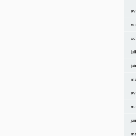
av
no
oc
jui
ju
ma
av
ma
ju
ma