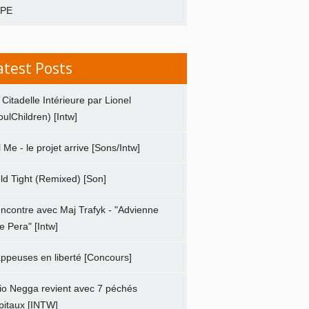
APE
atest Posts
 Citadelle Intérieure par Lionel
oulChildren) [Intw]
ll Me - le projet arrive [Sons/Intw]
ld Tight (Remixed) [Son]
ncontre avec Maj Trafyk - "Advienne
e Pera" [Intw]
ppeuses en liberté [Concours]
io Negga revient avec 7 péchés
pitaux [INTW]