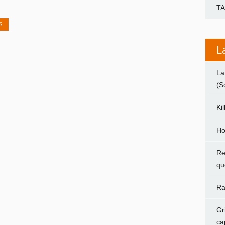
T
S
L
La
(S
Ki
Ho
Re
qu
Ra
Gr
ca