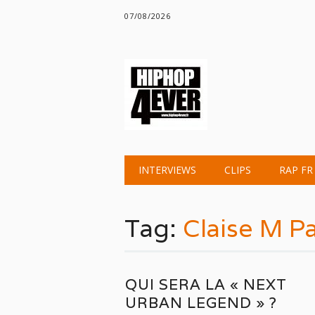
07/08/2026
Main menu
Skip
INTERVIEWS
CLIPS
RAP FR
to
content
Tag:
Claise M Pa
QUI SERA LA « NEXT
URBAN LEGEND » ?