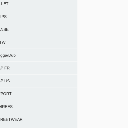
LLET
IPS
ANSE
NTW
gga/Dub
P FR
P US
EPORT
OIREES
TREETWEAR