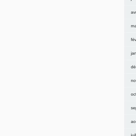
av
ma
fé
ja
dé
no
oc
se
ao
jui