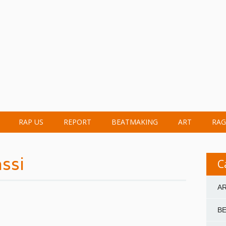
RAP US
REPORT
BEATMAKING
ART
RAG
ssi
C
A
B