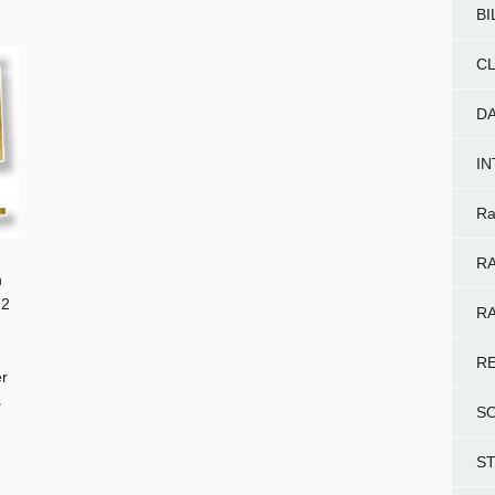
BI
CL
D
I
Ra
RA
n
12
RA
R
r
s
S
S