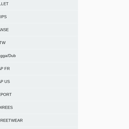
LLET
IPS
ANSE
NTW
gga/Dub
P FR
P US
EPORT
OIREES
TREETWEAR