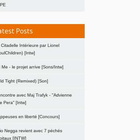
APE
atest Posts
 Citadelle Intérieure par Lionel
oulChildren) [Intw]
ll Me - le projet arrive [Sons/Intw]
ld Tight (Remixed) [Son]
ncontre avec Maj Trafyk - "Advienne
e Pera" [Intw]
ppeuses en liberté [Concours]
io Negga revient avec 7 péchés
pitaux [INTW]