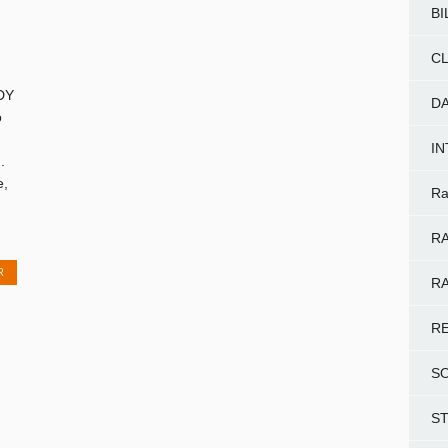
BI
CL
IDY
D
o
I
.
e,
Ra
RA
R
RA
R
S
S