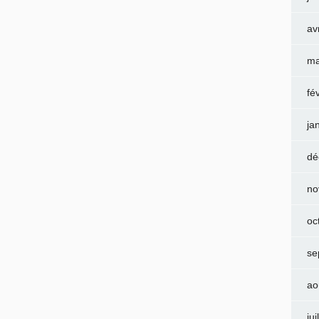
av
ma
fé
ja
dé
no
oc
se
ao
jui