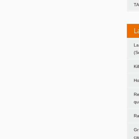
T
L
La
(S
Ki
Ho
Re
qu
Ra
Gr
ca