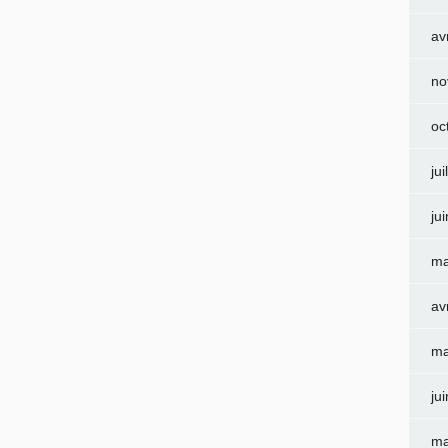
av
no
oc
jui
ju
ma
av
ma
ju
ma