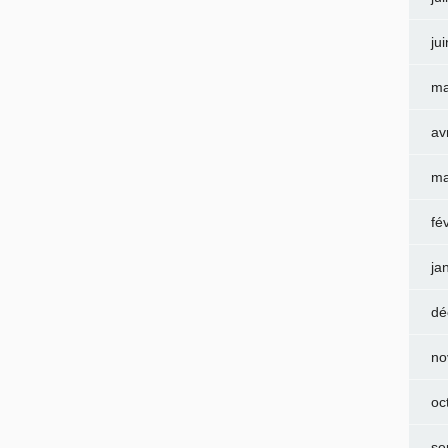
ju
ma
av
ma
fé
ja
dé
no
oc
se