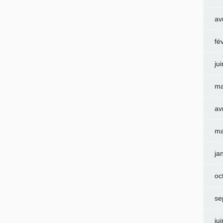
av
fé
ju
ma
av
ma
ja
oc
se
ju