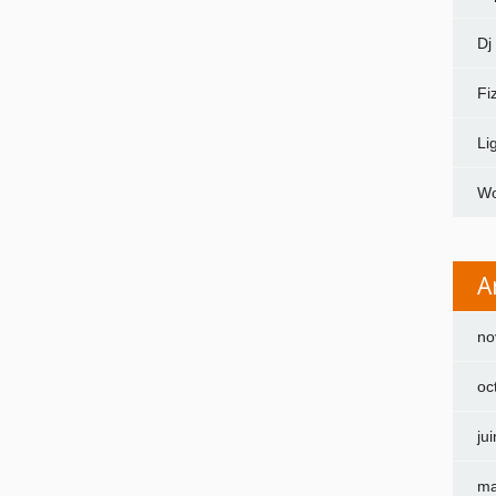
Dj
Fi
Li
Wo
A
no
oc
ju
ma