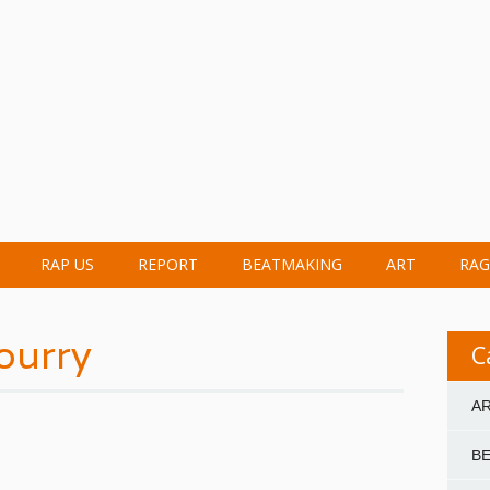
RAP US
REPORT
BEATMAKING
ART
RAG
ourry
C
A
B