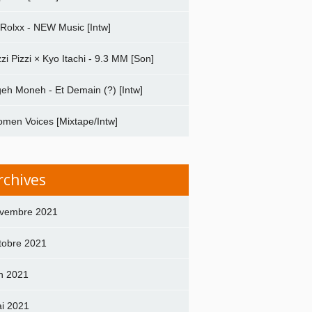
 Rolxx - NEW Music [Intw]
zzi Pizzi × Kyo Itachi - 9.3 MM [Son]
geh Moneh - Et Demain (?) [Intw]
men Voices [Mixtape/Intw]
rchives
vembre 2021
tobre 2021
in 2021
i 2021