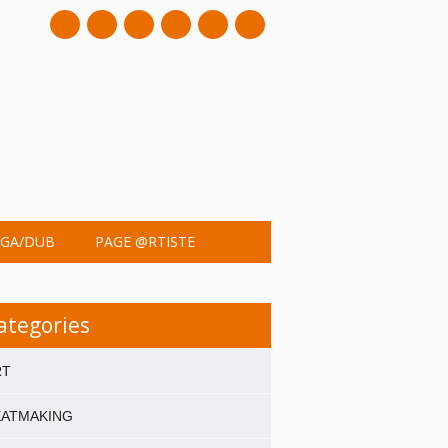
mail
GA/DUB
PAGE @RTISTE
ategories
RT
EATMAKING