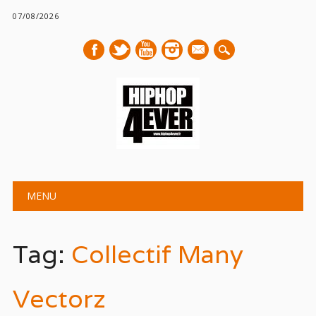
07/08/2026
mail
Main menu
Skip
MENU
to
content
Tag:
Collectif Many
Vectorz