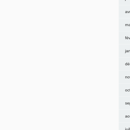
av
ma
fé
ja
dé
no
oc
se
ao
jui