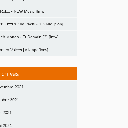
 Rolxx - NEW Music [Intw]
zzi Pizzi × Kyo Itachi - 9.3 MM [Son]
geh Moneh - Et Demain (?) [Intw]
men Voices [Mixtape/Intw]
rchives
vembre 2021
tobre 2021
in 2021
i 2021