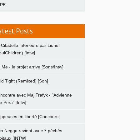
APE
atest Posts
 Citadelle Intérieure par Lionel
oulChildren) [Intw]
ll Me - le projet arrive [Sons/Intw]
ld Tight (Remixed) [Son]
ncontre avec Maj Trafyk - "Advienne
e Pera" [Intw]
ppeuses en liberté [Concours]
io Negga revient avec 7 péchés
pitaux [INTW]