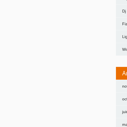
Dj
Fi
Li
Wo
A
no
oc
ju
ma