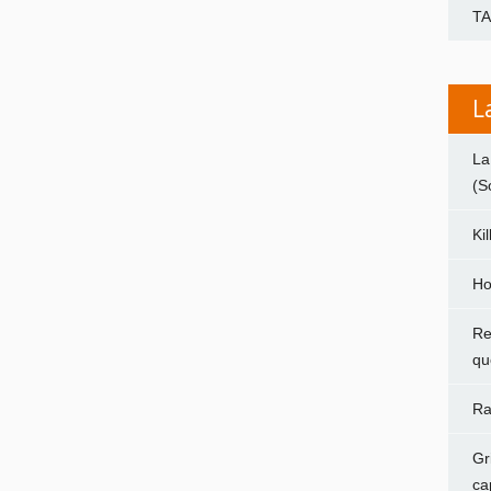
T
L
La
(S
Ki
Ho
Re
qu
Ra
Gr
ca