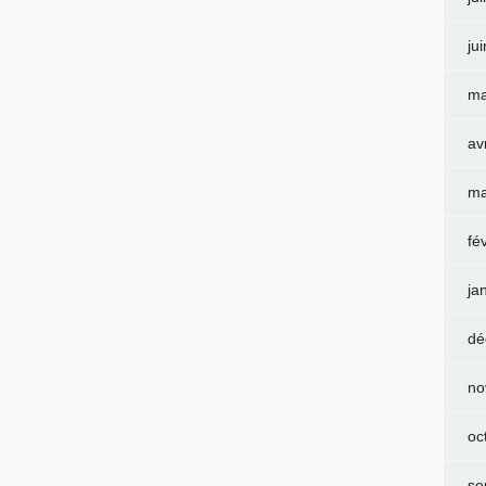
ju
ma
av
ma
fé
ja
dé
no
oc
se