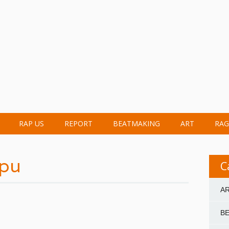
RAP US
REPORT
BEATMAKING
ART
RAG
épu
C
A
B