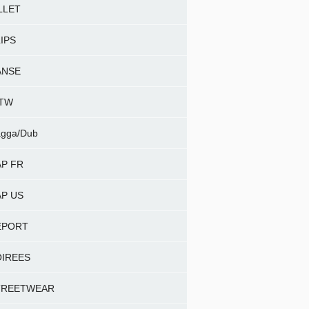
LLET
IPS
ANSE
NTW
gga/Dub
P FR
P US
EPORT
OIREES
TREETWEAR