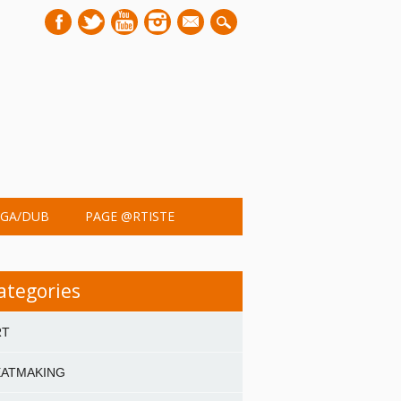
mail
GA/DUB
PAGE @RTISTE
ategories
RT
EATMAKING