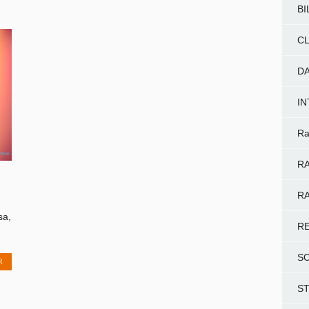
BI
CL
D
I
Ra
RA
RA
sa,
R
S
R
S