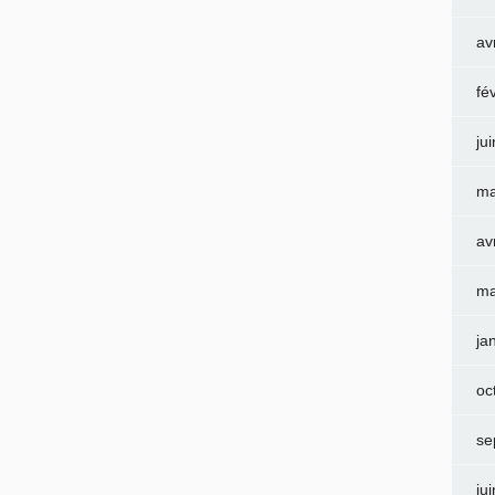
av
fé
ju
ma
av
ma
ja
oc
se
ju