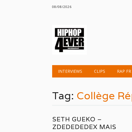
08/08/2026
Main menu
Skip
INTERVIEWS
CLIPS
RAP FR
to
content
Tag:
Collège R
SETH GUEKO –
ZDEDEDEDEX MAIS