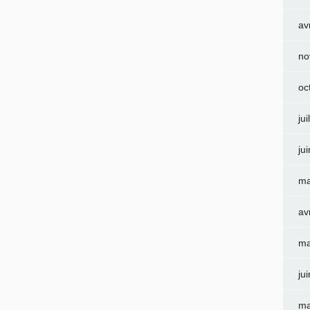
av
no
oc
jui
ju
ma
av
ma
ju
ma