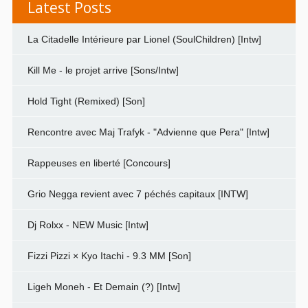
Latest Posts
La Citadelle Intérieure par Lionel (SoulChildren) [Intw]
Kill Me - le projet arrive [Sons/Intw]
Hold Tight (Remixed) [Son]
Rencontre avec Maj Trafyk - "Advienne que Pera" [Intw]
Rappeuses en liberté [Concours]
Grio Negga revient avec 7 péchés capitaux [INTW]
Dj Rolxx - NEW Music [Intw]
Fizzi Pizzi × Kyo Itachi - 9.3 MM [Son]
Ligeh Moneh - Et Demain (?) [Intw]