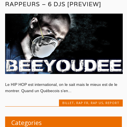
RAPPEURS – 6 DJS [PREVIEW]
Le HIP HOP est international, on le sait mais le mieux est de le
montrer. Quand un Québecois s’en...
BILLET
,
RAP FR
,
RAP US
,
REPORT
Categories