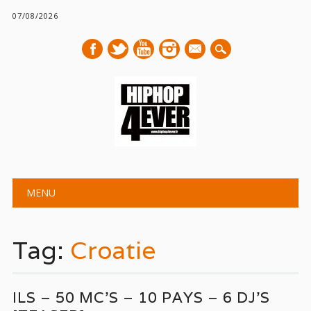
07/08/2026
mail
Main menu
Skip
MENU
to
content
Tag:
Croatie
ILS – 50 MC’S – 10 PAYS – 6 DJ’S