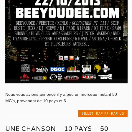
Nous vous avions annoncé il y a peu un morceau mélant 50
MC’s, provenant de 10 pays et 6...
BILLET
,
RAP FR
,
RAP US
UNE CHANSON – 10 PAYS – 50