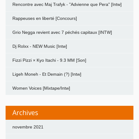
Rencontre avec Maj Trafyk - "Advienne que Pera" [Intw]
Rappeuses en liberté [Concours]
Grio Negga revient avec 7 péchés capitaux [INTW]
Dj Rolxx - NEW Music [Intw]
Fizzi Pizzi × Kyo Itachi - 9.3 MM [Son]
Ligeh Moneh - Et Demain (?) [Intw]
Women Voices [Mixtape/Intw]
Archives
novembre 2021