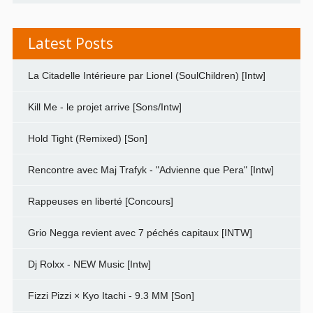
Latest Posts
La Citadelle Intérieure par Lionel (SoulChildren) [Intw]
Kill Me - le projet arrive [Sons/Intw]
Hold Tight (Remixed) [Son]
Rencontre avec Maj Trafyk - "Advienne que Pera" [Intw]
Rappeuses en liberté [Concours]
Grio Negga revient avec 7 péchés capitaux [INTW]
Dj Rolxx - NEW Music [Intw]
Fizzi Pizzi × Kyo Itachi - 9.3 MM [Son]