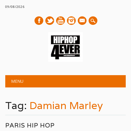
09/08/2026
mail
Main menu
Skip
MENU
to
content
Tag:
Damian Marley
PARIS HIP HOP