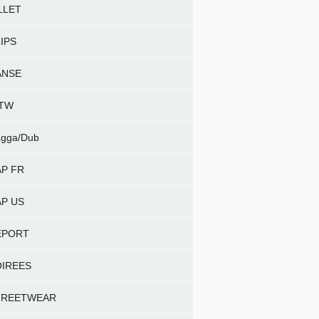
LLET
IPS
ANSE
NTW
gga/Dub
P FR
P US
EPORT
OIREES
TREETWEAR