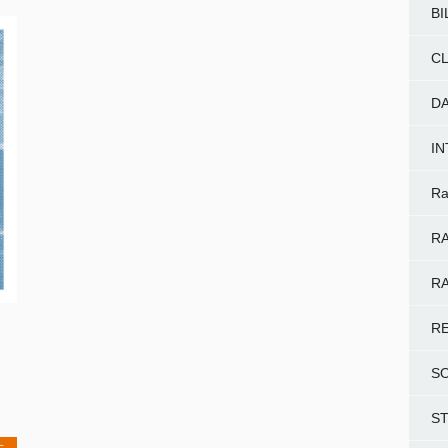
BI
CL
D
I
Ra
RA
RA
R
S
S