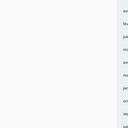
av
fé
ju
ma
av
ma
ja
oc
se
ju