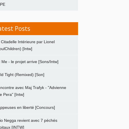
APE
atest Posts
 Citadelle Intérieure par Lionel
oulChildren) [Intw]
ll Me - le projet arrive [Sons/Intw]
ld Tight (Remixed) [Son]
ncontre avec Maj Trafyk - "Advienne
e Pera" [Intw]
ppeuses en liberté [Concours]
io Negga revient avec 7 péchés
pitaux [INTW]