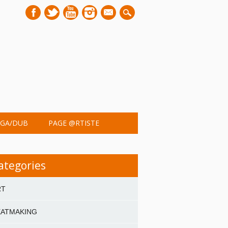
mail
GA/DUB
PAGE @RTISTE
ategories
RT
EATMAKING