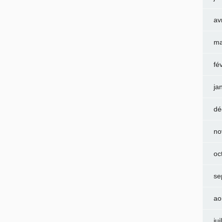
av
ma
fé
ja
dé
no
oc
se
ao
jui