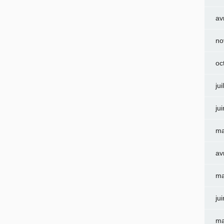
av
no
oc
jui
ju
ma
av
ma
ju
ma