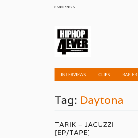
06/08/2026
Main menu
Skip
INTERVIEWS
CLIPS
RAP FR
to
content
Tag:
Daytona
TARIK – JACUZZI
[EP/TAPE]