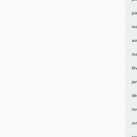
ju
ma
av
ma
fé
ja
dé
no
oc
se