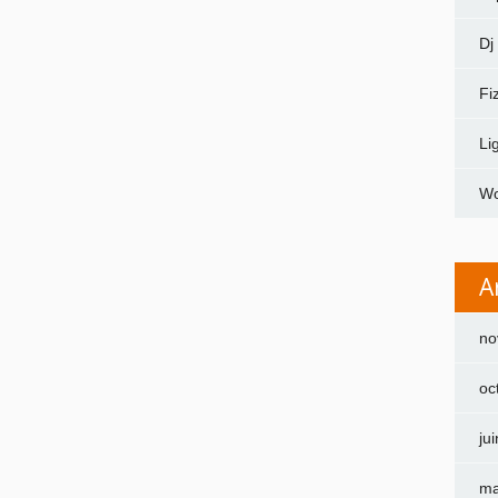
Dj
Fi
Li
Wo
A
no
oc
ju
ma