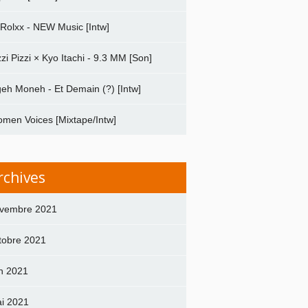
 Rolxx - NEW Music [Intw]
zzi Pizzi × Kyo Itachi - 9.3 MM [Son]
geh Moneh - Et Demain (?) [Intw]
men Voices [Mixtape/Intw]
rchives
vembre 2021
tobre 2021
in 2021
i 2021