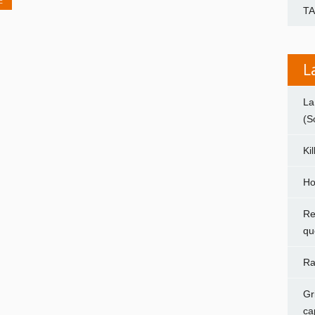
E
T
L
La
(S
Ki
Ho
Re
qu
Ra
Gr
ca