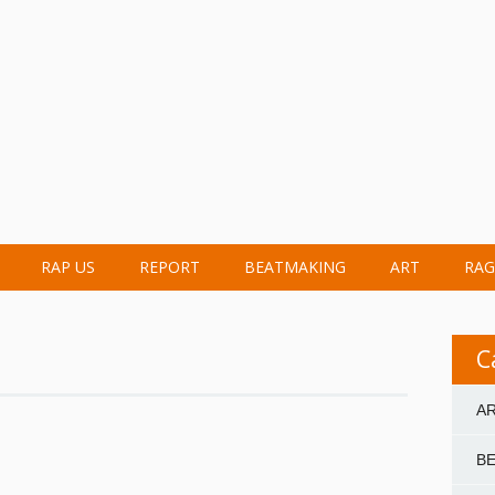
RAP US
REPORT
BEATMAKING
ART
RAG
C
A
B